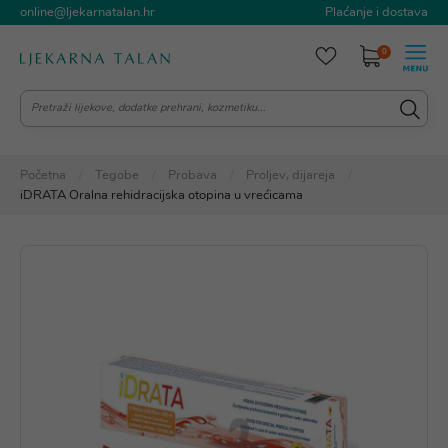
online@ljekarnatalan.hr
Plaćanje i dostava
0
Početna
Tegobe
Probava
Proljev, dijareja
iDRATA Oralna rehidracijska otopina u vrećicama