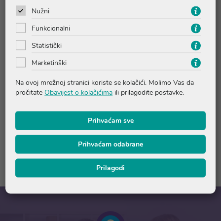
dobivenog iz čuvarkuće, i ekstraktom cvijeta božura. Ova
Nužni
micelarna voda nježno čisti kožu i uklanja šminku s lica i
područja oko očiju, osvježava te vraća koži prirodni sjaj i
Funkcionalni
blistavost. Sadrži 94% sastojaka prirodnog podrijetla, bez
Statistički
parabena, fenoksietanola, mineralnih ulja, sastojaka
životinjskog podrijetla, silikona i sintetičkih boja.
Marketinški
Na ovoj mrežnoj stranici koriste se kolačići. Molimo Vas da
Upute o proizvodu
pročitate
Obavijest o kolačićima
ili prilagodite postavke.
Prihvaćam sve
Pitanja i odgovori
Prihvaćam odabrane
Recenzije
Prilagodi