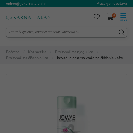
online@ljekarnatalan.hr
Plaćanje i dostava
0
Početna
Kozmetika
Proizvodi za njegu lica
Proizvodi za čišćenje lica
Jowaé Micelarna voda za čišćenje kože