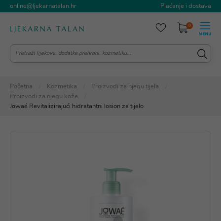
online@ljekarnatalan.hr
Plaćanje i dostava
0
Početna
Kozmetika
Proizvodi za njegu tijela
Proizvodi za njegu kože
Jowaé Revitalizirajući hidratantni losion za tijelo