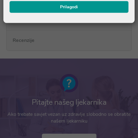
Prilagodi
Pitanja i odgovori
Recenzije
Pitajte našeg ljekarnika
Ako trebate savjet vezan uz zdravlje slobodno se obratite
našem ljekarniku