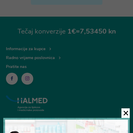
Tečaj konverzije
1€=7,53450 kn
Informacije za kupce
Radno vrijeme poslovnica
Pratite nas