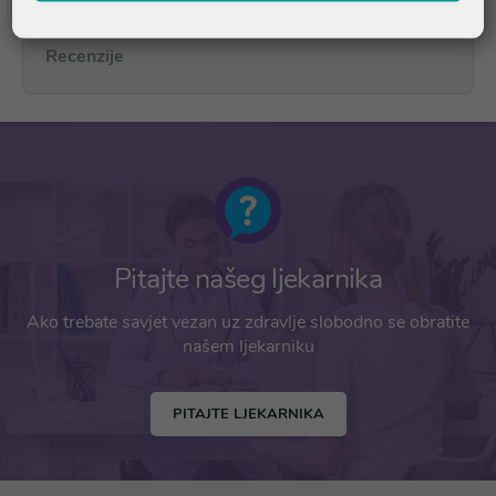
Recenzije
Pitajte našeg ljekarnika
Ako trebate savjet vezan uz zdravlje slobodno se obratite
našem ljekarniku
PITAJTE LJEKARNIKA