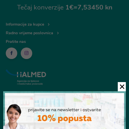
Tečaj konverzije
1€=7,53450 kn
Informacije za kupce
Radno vrijeme poslovnica
Pratite nas
© Ljekarna Talan 2026