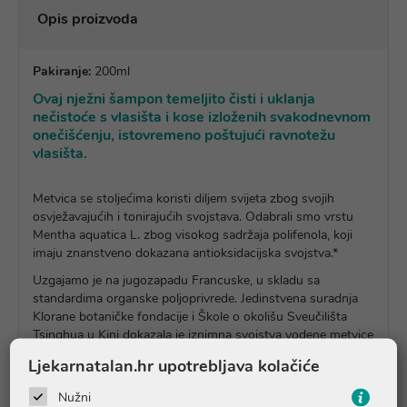
Opis proizvoda
Pakiranje:
200ml
Ovaj nježni šampon temeljito čisti i uklanja
nečistoće s vlasišta i kose izloženih svakodnevnom
onečišćenju, istovremeno poštujući ravnotežu
vlasišta.
Metvica se stoljećima koristi diljem svijeta zbog svojih
osvježavajućih i tonirajućih svojstava. Odabrali smo vrstu
Mentha aquatica L. zbog visokog sadržaja polifenola, koji
imaju znanstveno dokazana antioksidacijska svojstva.*
Uzgajamo je na jugozapadu Francuske, u skladu sa
standardima organske poljoprivrede. Jedinstvena suradnja
Klorane botaničke fondacije i Škole o okolišu Sveučilišta
Tsinghua u Kini dokazala je iznimna svojstva vodene metvice
protiv onečišćenja.
Ljekarnatalan.hr upotrebljava kolačiće
Ovaj nježni šampon temeljito čisti i uklanja nečistoće s
Nužni
vlasišta i kose izloženih svakodnevnom onečišćenju,