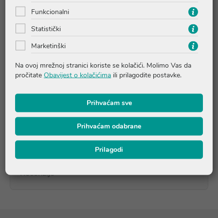
istovremeno poštujući ravnotežu vlasišta. Pruža trenutni
Funkcionalni
osjećaj hlađenja. Kosa i vlasište osjećaju se lagano,
prozračno i osvježeno. Prikladan je za prirodnu, obojenu i
Statistički
posvijetljenu kosu. Ispitano pod nadzorom dermatologa -
biorazgradiva formula**.
Marketinški
* in-vitro test
Na ovoj mrežnoj stranici koriste se kolačići. Molimo Vas da
** u skladu s međunarodnom OECD normom 301B
pročitate
Obavijest o kolačićima
ili prilagodite postavke.
Prihvaćam sve
Upute o proizvodu
Prihvaćam odabrane
Pitanja i odgovori
Prilagodi
Recenzije