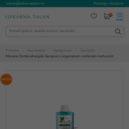
online@ljekarnatalan.hr
Plaćanje i dostava
0
Početna
Kozmetika
Njega kose
Šamponi
Klorane Detoksikacijski šampon s organskom vodenom metvicom
AKCIJA