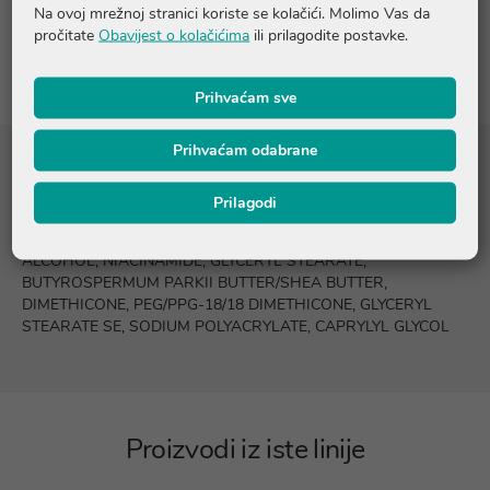
Na ovoj mrežnoj stranici koriste se kolačići. Molimo Vas da
pročitate
Obavijest o kolačićima
ili prilagodite postavke.
Recenzije (1)
Prihvaćam sve
Prihvaćam odabrane
Sastojci
Prilagodi
AQUA/WATER, GLYCERIN, BUTYLENE GLYCOL, CETEARYL
ALCOHOL, NIACINAMIDE, GLYCERYL STEARATE,
BUTYROSPERMUM PARKII BUTTER/SHEA BUTTER,
DIMETHICONE, PEG/PPG-18/18 DIMETHICONE, GLYCERYL
STEARATE SE, SODIUM POLYACRYLATE, CAPRYLYL GLYCOL
Proizvodi iz iste linije