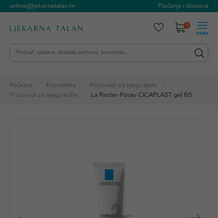
online@ljekarnatalan.hr
Plaćanje i dostava
0
Početna
Kozmetika
Proizvodi za njegu tijela
Proizvodi za njegu kože
La Roche-Posay CICAPLAST gel B5