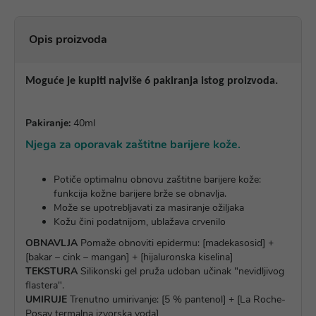
Opis proizvoda
Moguće je kupiti najviše 6 pakiranja istog proizvoda.
Pakiranje:
40ml
Njega za oporavak zaštitne barijere kože.
Potiče optimalnu obnovu zaštitne barijere kože:
funkcija kožne barijere brže se obnavlja.
Može se upotrebljavati za masiranje ožiljaka
Kožu čini podatnijom, ublažava crvenilo
OBNAVLJA
Pomaže obnoviti epidermu: [madekasosid] +
[bakar – cink – mangan] + [hijaluronska kiselina]
TEKSTURA
Silikonski gel pruža udoban učinak "nevidljivog
flastera".
UMIRUJE
Trenutno umirivanje: [5 % pantenol] + [La Roche-
Posay termalna izvorska voda]