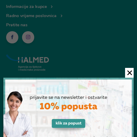
Informacije za kupce
Radno vrijeme poslovnica
Pratite nas
© Ljekarna Talan 2026
POGLEDANI PROIZVODI