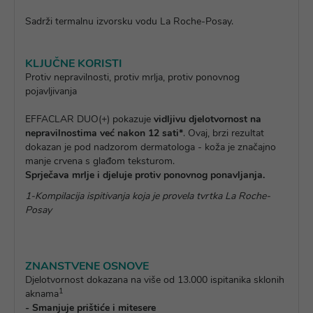
Sadrži termalnu izvorsku vodu La Roche-Posay.
KLJUČNE KORISTI
Protiv nepravilnosti, protiv mrlja, protiv ponovnog
pojavljivanja
EFFACLAR DUO(+) pokazuje
vidljivu djelotvornost na
nepravilnostima već nakon 12 sati*
. Ovaj, brzi rezultat
dokazan je pod nadzorom dermatologa - koža je značajno
manje crvena s glađom teksturom.
Sprječava mrlje i djeluje protiv ponovnog ponavljanja.
1-Kompilacija ispitivanja koja je provela tvrtka La Roche-
Posay
ZNANSTVENE OSNOVE
Djelotvornost dokazana na više od 13.000 ispitanika sklonih
1
aknama
- Smanjuje prištiće i mitesere