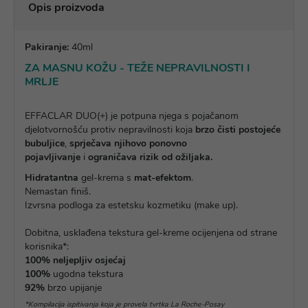
Opis proizvoda
Pakiranje:
40ml
ZA MASNU KOŽU - TEŽE NEPRAVILNOSTI I
MRLJE
EFFACLAR DUO(+) je potpuna njega s pojačanom
djelotvornošću protiv nepravilnosti koja
brzo čisti postojeće
bubuljice
,
sprječava njihovo ponovno
pojavljivanje
i
ograničava rizik od ožiljaka.
Hidratantna
gel-krema s
mat-efektom
.
Nemastan finiš.
Izvrsna podloga za estetsku kozmetiku (make up).
Dobitna, usklađena tekstura gel-kreme ocijenjena od strane
korisnika*:
100% neljepljiv osjećaj
100%
ugodna tekstura
92%
brzo upijanje
*Kompilacija ispitivanja koja je provela tvrtka La Roche-Posay