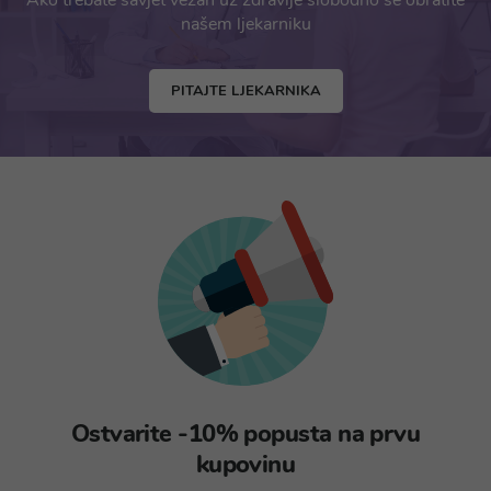
Ako trebate savjet vezan uz zdravlje slobodno se obratite
našem ljekarniku
PITAJTE LJEKARNIKA
Ostvarite -10% popusta na prvu
kupovinu