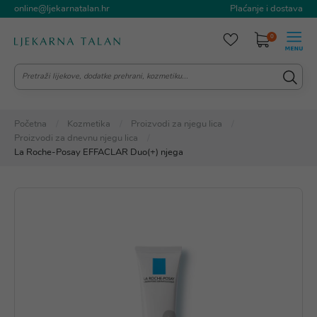
online@ljekarnatalan.hr
Plaćanje i dostava
0
Početna
Kozmetika
Proizvodi za njegu lica
Proizvodi za dnevnu njegu lica
La Roche-Posay EFFACLAR Duo(+) njega