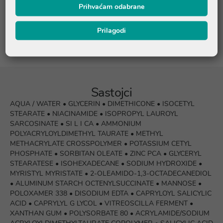
Prihvaćam odabrane
Recenzije (7)
Prilagodi
Sastojci
AQUA / WATER • GLYCERIN • DIMETHICONE • ISOCETYL
STEARATE • NIACINAMIDE • ISOPROPYL LAUROYL
SARCOSINATE • SI L I CA • AMMONIUM
POLYACRYLOYLDIMETHYL TAURATE • METHYL
METHACRYLATE CROSSPOLYMER • POTASSIUM CETYL
PHOSPHATE • SORBITAN OLEATE • ZINC PCA • GLYCERYL
STEARATESE • ISOHEXADECANE • SODIUM HYDROXIDE •
MYRISTYL MYRISTATE • 2-OLEAMIDO-1,3-OCTADECANEDIOL
• ALUMINUM STARCH OCTENYLSUCCINATE • MANNOSE •
POLOXAMER 338 • DISODIUM EDTA • CAPRYLOYL SALICYLIC
ACID • CAPRYLYL G LYCOL • VITREOSCILLA FERMENT •
XANTHAN GUM • POLYSORBATE 80 • ACRYLAMIDE/SODIUM