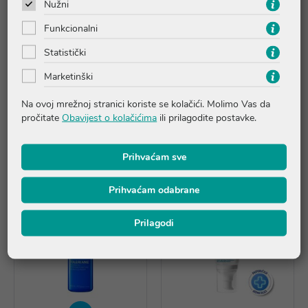
Upute o proizvodu
Nužni
Funkcionalni
Pitanja i odgovori
Statistički
Marketinški
Recenzije
Na ovoj mrežnoj stranici koriste se kolačići. Molimo Vas da
pročitate
Obavijest o kolačićima
ili prilagodite postavke.
Proizvodi iz iste linije
Prihvaćam sve
Prihvaćam odabrane
Prilagodi