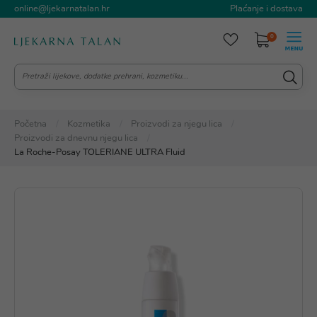
online@ljekarnatalan.hr
Plaćanje i dostava
0
Početna
Kozmetika
Proizvodi za njegu lica
Proizvodi za dnevnu njegu lica
La Roche-Posay TOLERIANE ULTRA Fluid