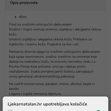
Opis proizvoda
40ml
Fluid sa snažnim umirujućim djelovanjem
Snažno i trajno umiruje iznimno osjetljivu i alergijama sklonu
kožu.
Iznimno osjetljiva i alegijama sklona koža. Prikladna za
mješovitu i masnu kožu. Pogodna za lice i oči.
Nemasna dnevna njega sa snažnim umirujućim djelovanjem
koja spaja neurosensin, snažno sredstvo za umirenje koje
djeluje na nadraženu kožu, te izvorsku termalnu vodu La
Roche-Posay koja prirodno umiruje i djeluje protiv
nadraženosti. Svaka primjena jamči čistoću zahvaljujući
novoj generaciji ultrahermetičkog pakiranja.
Ne sadrži konzervanse, paraben, mirise, alkohol, bojila ni
lanolin.
Lagana i svježa nemasna tekstura.
Ljekarnatalan.hr upotrebljava kolačiće