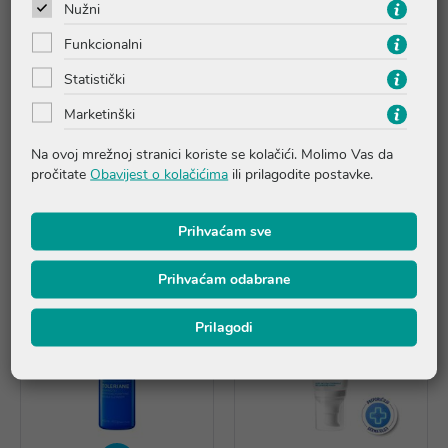
Upute o proizvodu
Nužni
Funkcionalni
Pitanja i odgovori
Statistički
Marketinški
Recenzije (2)
Na ovoj mrežnoj stranici koriste se kolačići. Molimo Vas da
pročitate
Obavijest o kolačićima
ili prilagodite postavke.
Proizvodi iz iste linije
Prihvaćam sve
Prihvaćam odabrane
Prilagodi