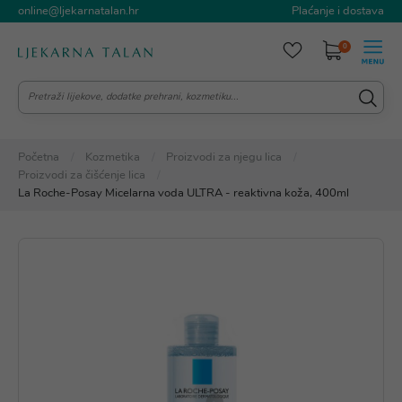
online@ljekarnatalan.hr
Plaćanje i dostava
0
Početna
Kozmetika
Proizvodi za njegu lica
Proizvodi za čišćenje lica
La Roche-Posay Micelarna voda ULTRA - reaktivna koža, 400ml