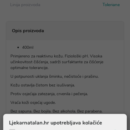
Linija proizvoda
Toleriane
Opis proizvoda
400ml
Primjereno za reaktivnu kožu. Fiziološki pH. Visoka
učinkovitost čišćenja, sadrži surfaktante za čišćenje
optimalne tolerancije.
U potpunosti uklanja šminku, nečistoće i prašinu.
Kožu ostavlja čistom bez isušivanja.
Protiv osjećaja zatezanja, crvenila i pečenja.
Vraća koži osjećaj ugode.
Bez sapuna. Bez bojila. Bez alkohola. Bez parabena.
Ljekarnatalan.hr upotrebljava kolačiće