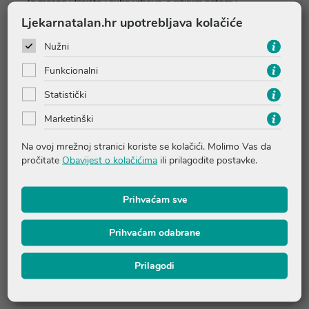
Za masno vlasište i suhe vrhove, s rižinim octom i
spirulinom
Ljekarnatalan.hr upotrebljava kolačiće
94% prirodnih aktivnih sastojaka
Nužni
Šampon obogaćen rižinim octom i spirulinom, pročišćava
Funkcionalni
vlasište i hidratizira vlas i suhe vrhove. Kosa je rebalansirana,
mekana i sjajna.
Statistički
Bez sulfata za nježno pranje. Bez silikona za prirodan
Marketinški
osjećaj.
Veganski proizvod.
Na ovoj mrežnoj stranici koriste se kolačići. Molimo Vas da
pročitate
Obavijest o kolačićima
ili prilagodite postavke.
Upute o proizvodu
Prihvaćam sve
Prihvaćam odabrane
Pitanja i odgovori
Prilagodi
Recenzije