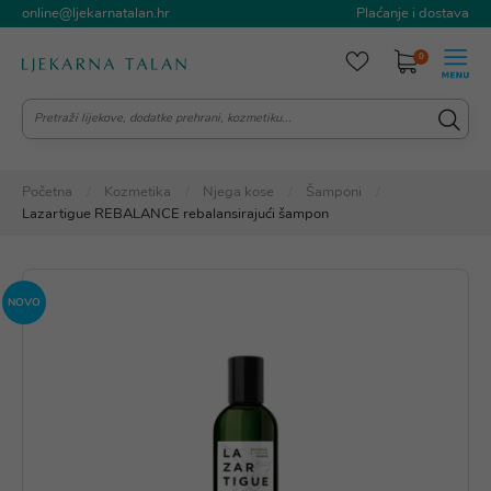
online@ljekarnatalan.hr
Plaćanje i dostava
0
Početna
Kozmetika
Njega kose
Šamponi
Lazartigue REBALANCE rebalansirajući šampon
NOVO