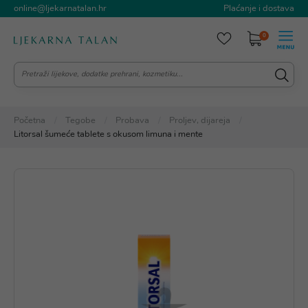
online@ljekarnatalan.hr
Plaćanje i dostava
0
Početna
Tegobe
Probava
Proljev, dijareja
Litorsal šumeće tablete s okusom limuna i mente