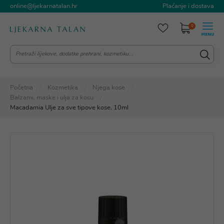
online@ljekarnatalan.hr
Plaćanje i dostava
0
Početna
Kozmetika
Njega kose
Balzami, maske i ulja za kosu
Macadamia Ulje za sve tipove kose, 10ml