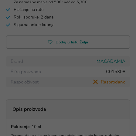
Za narudžbe manje od 50€ : već od 5,30€
Plaćanje na rate
Rok isporuke: 2 dana
Sigurna online kupnja
Dodaj u listu želja
Brand
MACADAMIA
Šifra proizvoda
C015308
Raspoloživost
Rasprodano
Opis proizvoda
Pakiranje:
10ml
Terapeutsko ulje za kosu smanjuje lomljenje kose, duboko