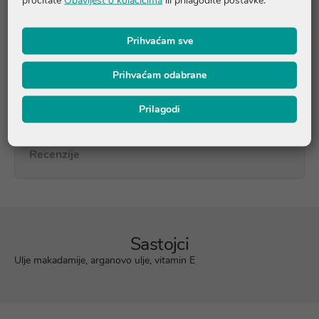
kosa štiti od štetnih utjecaja sunca.
Prihvaćam sve
Upute o proizvodu
Prihvaćam odabrane
Pitanja i odgovori
Prilagodi
Recenzije
Sastojci
Ulje makadamije, arganovo ulje, vitamin E