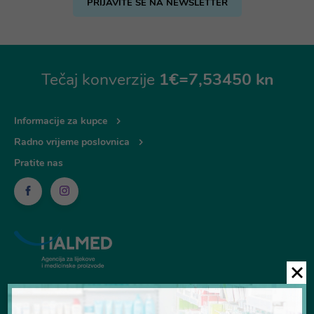
PRIJAVITE SE NA NEWSLETTER
Tečaj konverzije
1€=7,53450 kn
Informacije za kupce
Radno vrijeme poslovnica
Pratite nas