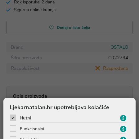
Rok isporuke: 2 dana
Sigurna online kupnja
Dodaj u listu želja
Brand
OSTALO
Šifra proizvoda
C022734
Raspoloživost
Rasprodano
Opis proizvoda
Ljekarnatalan.hr upotrebljava kolačiće
1 komad
Nužni
Maska s 5 slojeva, univerzalne veličine.
Funkcionalni
Ova maska je namjenjena za jednokratnu uporabu.
Zamijenite masku čim postane vlažna