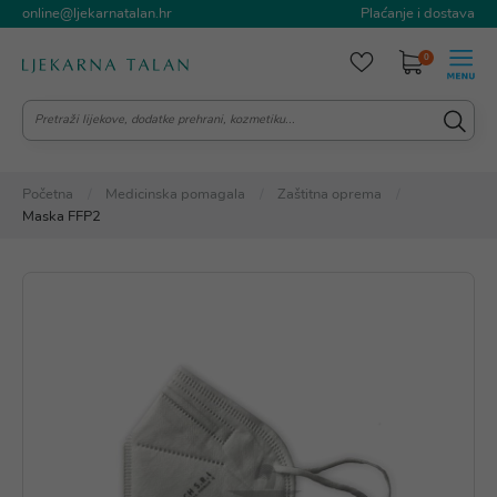
online@ljekarnatalan.hr
Plaćanje i dostava
0
Početna
Medicinska pomagala
Zaštitna oprema
Maska FFP2