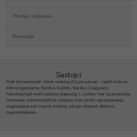
Pitanja i odgovori
Recenzije
Sastojci
Prah fermentiranih rižinih mekinja (Oryza sativa) – sadrži kulture
mikroorganizama: Bacillus Subtilis, Bacillus Coagulans;
hidroksipropil metil celuloza (kapsula); L-cistein; tvar za povećanje
volumena: mikrokristalična celuloza; tvari protiv zgrudnjavanja:
magnezijeve soli masnih kiselina, silicijev dioksid; dekstrin;
cijanokobalamin.