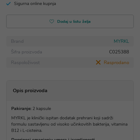
Sigurna online kupnja
Dodaj u listu želja
Brand
MYRKL
Šifra proizvoda
C025388
Raspoloživost
Rasprodano
Opis proizvoda
Pakiranje:
2 kapsule
MYRKL je klinički ispitan dodatak prehrani koji sadrži
formulu sastavljenu od visoko učinkovitih bakterija, vitamina
B12 i L-cisteina.
Doprinosi smanjenju umora i iscrpljenosti.