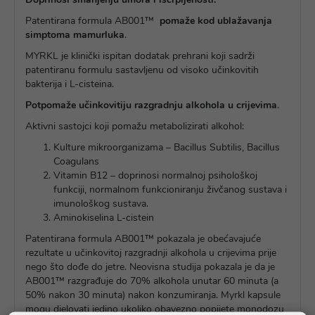
Patentirana formula AB001™
pomaže kod ublažavanja
simptoma mamurluka
.
MYRKL je klinički ispitan dodatak prehrani koji sadrži
patentiranu formulu sastavljenu od visoko učinkovitih
bakterija i L-cisteina.
Potpomaže učinkovitiju razgradnju alkohola u crijevima
.
Aktivni sastojci koji pomažu metabolizirati alkohol:
Kulture mikroorganizama – Bacillus Subtilis, Bacillus
Coagulans
Vitamin B12 – doprinosi normalnoj psihološkoj
funkciji, normalnom funkcioniranju živčanog sustava i
imunološkog sustava.
Aminokiselina L-cistein
Patentirana formula AB001™ pokazala je obećavajuće
rezultate u učinkovitoj razgradnji alkohola u crijevima prije
nego što dođe do jetre. Neovisna studija pokazala je da je
AB001™ razgrađuje do 70% alkohola unutar 60 minuta (a
50% nakon 30 minuta) nakon konzumiranja. Myrkl kapsule
mogu djelovati jedino ukoliko obavezno popijete monodozu