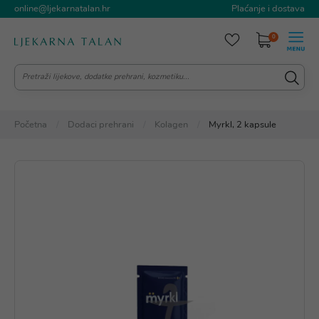
online@ljekarnatalan.hr
Plaćanje i dostava
0
Početna
Dodaci prehrani
Kolagen
Myrkl, 2 kapsule