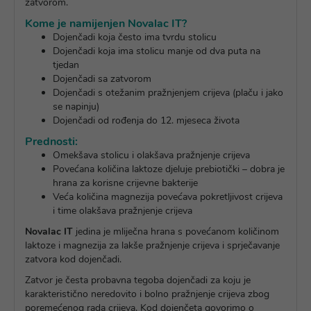
zatvorom.
Kome je namijenjen Novalac IT?
Dojenčadi koja često ima tvrdu stolicu
Dojenčadi koja ima stolicu manje od dva puta na
tjedan
Dojenčadi sa zatvorom
Dojenčadi s otežanim pražnjenjem crijeva (plaču i jako
se napinju)
Dojenčadi od rođenja do 12. mjeseca života
Prednosti:
Omekšava stolicu i olakšava pražnjenje crijeva
Povećana količina laktoze djeluje prebiotički – dobra je
hrana za korisne crijevne bakterije
Veća količina magnezija povećava pokretljivost crijeva
i time olakšava pražnjenje crijeva
Novalac IT
jedina je mliječna hrana s povećanom količinom
laktoze i magnezija za lakše pražnjenje crijeva i sprječavanje
zatvora kod dojenčadi.
Zatvor je česta probavna tegoba dojenčadi za koju je
karakteristično neredovito i bolno pražnjenje crijeva zbog
poremećenog rada crijeva. Kod dojenčeta govorimo o