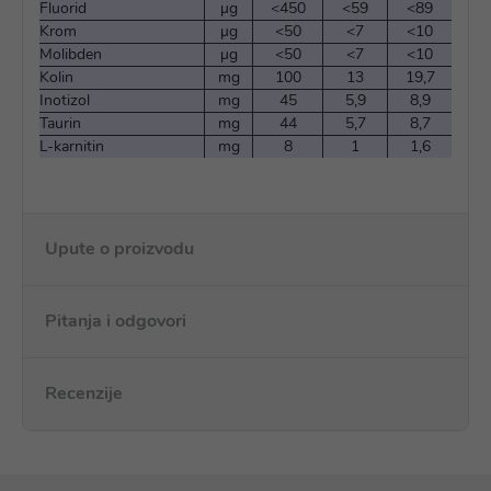
Fluorid
µg
<450
<59
<89
Krom
µg
<50
<7
<10
Molibden
µg
<50
<7
<10
Kolin
mg
100
13
19,7
Inotizol
mg
45
5,9
8,9
Taurin
mg
44
5,7
8,7
L-karnitin
mg
8
1
1,6
Upute o proizvodu
Pitanja i odgovori
Recenzije