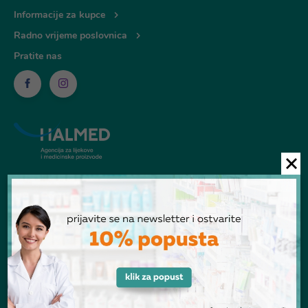
Informacije za kupce
Radno vrijeme poslovnica
Pratite nas
© Ljekarna Talan 2026
POGLEDANI PROIZVODI