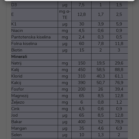
D3
µg
7,5
1
1,5
mg α-
E
12,8
1,7
2,5
TE
K1
µg
30
3,9
5,9
Niacin
mg
4,5
0,6
0,9
Pantotenska kiselina
mg
2,4
0,3
0,5
Folna kiselina
µg
60
7,8
11,8
Biotin
µg
15
2
3
Minerali
Natrij
mg
150
19,5
29,6
Kalij
mg
450
58,5
88,8
Klorid
mg
310
40,3
61,1
Kalcij
mg
390
50,7
76,9
Fosfor
mg
200
26
39,4
Magnezij
mg
65
8,5
12,8
Željezo
mg
6
0,8
1,2
Cink
mg
4,5
0,6
0,9
Jod
µg
65
8,5
12,8
Bakar
µg
400
52
78,9
Mangan
µg
35
4,6
6,9
Selen
µg
10
1,3
2