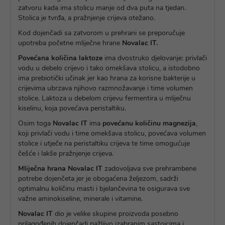
zatvoru kada ima stolicu manje od dva puta na tjedan.
Stolica je tvrđa, a pražnjenje crijeva otežano.
Kod dojenčadi sa zatvorom u prehrani se preporučuje
upotreba početne mliječne hrane
Novalac IT.
Povećana količina laktoze
ima dvostruko djelovanje: privlači
vodu u debelo crijevo i tako omekšava stolicu, a istodobno
ima prebiotički učinak jer kao hrana za korisne bakterije u
crijevima ubrzava njihovo razmnožavanje i time volumen
stolice. Laktoza u debelom crijevu fermentira u mliječnu
kiselinu, koja povećava peristaltiku.
Osim toga
Novalac IT
ima
povećanu količinu magnezija
,
koji privlači vodu i time omekšava stolicu, povećava volumen
stolice i utječe na peristaltiku crijeva te time omogućuje
češće i lakše pražnjenje crijeva.
Mliječna hrana Novalac IT
zadovoljava sve prehrambene
potrebe dojenčeta jer je obogaćena željezom, sadrži
optimalnu količinu masti i bjelančevina te osigurava sve
važne aminokiseline, minerale i vitamine.
Novalac IT
dio je velike skupine proizvoda posebno
prilagođenih dojenčadi pažljivo izabranim sastojcima i