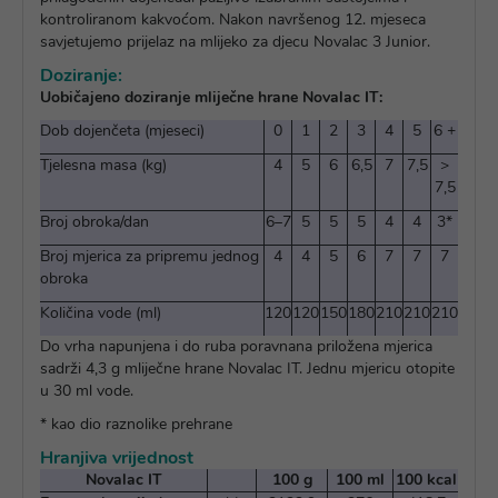
kontroliranom kakvoćom. Nakon navršenog 12. mjeseca
savjetujemo prijelaz na mlijeko za djecu Novalac 3 Junior.
Doziranje:
Uobičajeno doziranje mliječne hrane Novalac
IT:
Dob dojenčeta (mjeseci)
0
1
2
3
4
5
6 +
Tjelesna masa (kg)
4
5
6
6,5
7
7,5
>
7,5
Broj obroka/dan
6–7
5
5
5
4
4
3*
Broj mjerica za pripremu jednog
4
4
5
6
7
7
7
obroka
Količina vode (ml)
120
120
150
180
210
210
210
Do vrha napunjena i do ruba poravnana priložena mjerica
sadrži 4,3 g mliječne hrane Novalac IT. Jednu mjericu otopite
u 30 ml vode.
* kao dio raznolike prehrane
Hranjiva vrijednost
Novalac IT
100 g
100 ml
100 kcal