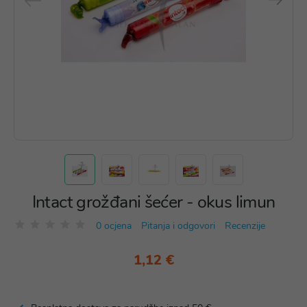
Intact grožđani šećer - okus limun
0 ocjena
Pitanja i odgovori
Recenzije
1,12 €