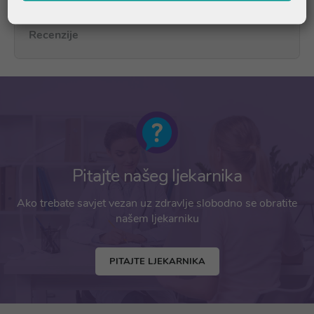
Recenzije
Pitajte našeg ljekarnika
Ako trebate savjet vezan uz zdravlje slobodno se obratite
našem ljekarniku
PITAJTE LJEKARNIKA