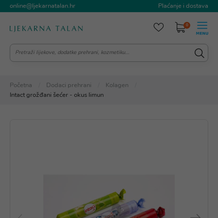
online@ljekarnatalan.hr
Plaćanje i dostava
0
Početna
Dodaci prehrani
Kolagen
Intact grožđani šećer - okus limun