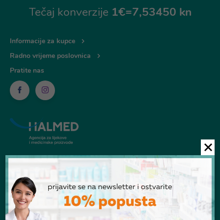
Tečaj konverzije
1€=7,53450 kn
Informacije za kupce
Radno vrijeme poslovnica
Pratite nas
© Ljekarna Talan 2026