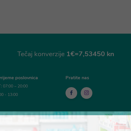
Tečaj konverzije
1€=7,53450 kn
rijeme poslovnica
Pratite nas
 07:00 – 20:00
00 - 13:00
sti plaćanja