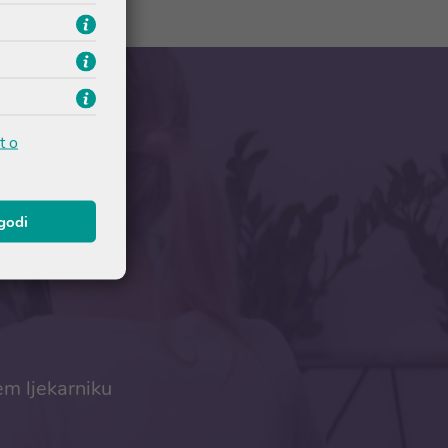
t o
agodi
em ljekarniku