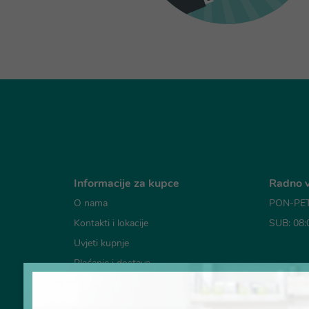
Informacije za kupce
Radno v
O nama
PON-PET:
Kontakti i lokacije
SUB: 08:
Uvjeti kupnje
Plaćanje i dostava
Mogućno
Česta pitanja
Pravila o korištenju kolačića