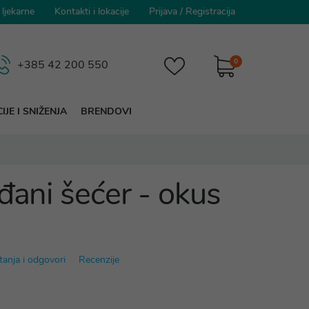
 ljekarne
Kontakti i lokacije
Prijava
/
Registracija
0
+385 42 200 550
IJE I SNIŽENJA
BRENDOVI
đani šećer - okus
tanja i odgovori
Recenzije