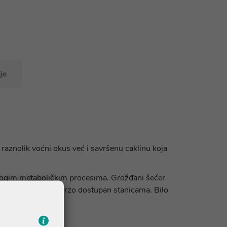
je
 raznolik voćni okus već i savršenu caklinu koja
u mnogim metaboličkim procesima. Grožđani šećer
tok. Stoga je vrlo brzo dostupan stanicama. Bilo
ana.