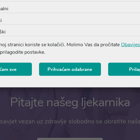
alni
i
ški
oj stranici koriste se kolačići. Molimo Vas da pročitate
Obavijes
 prilagodite postavke.
ćam sve
Prihvaćam odabrane
Pril
Pitajte našeg ljekarnika
savjet vezan uz zdravlje slobodno se obratite naš