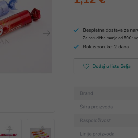
Besplatna dostava za na
Za narudžbe manje od 50€ : v
Rok isporuke: 2 dana
Dodaj u listu želja
Brand
Šifra proizvoda
Raspoloživost
Linija proizvoda