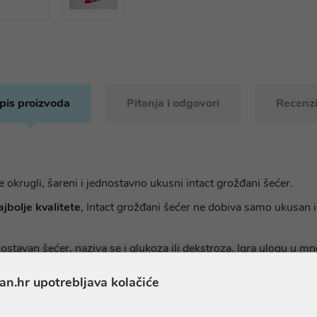
pis proizvoda
Pitanja i odgovori
Recenzi
je okrugli, šareni i jednostavno ukusni intact grožđani šećer.
jbolje kvalitete
, Intact grožđani šećer ne dobiva samo ukusan i
dnostavan šećer, naziva se i glukoza ili dekstroza. Igra ulogu 
 kroz sluznicu usta, brzo se apsorbira iz crijeva direktno u krvo
an.hr upotrebljava kolačiće
ojim voćnim okusom uvijek pruža trenutni izvor energije tijekom d