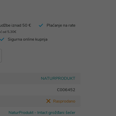
rudžbe iznad 50 €
Plaćanje na rate
eć od 5,30€
Sigurna online kupnja
NATURPRODUKT
C006452
Rasprodano
NaturProdukt - Intact grožđani šećer