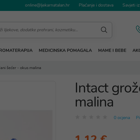
online@ljekarnatalan.hr
Plaćanje i dostava
Savjeti iz
ROMATERAPIJA
MEDICINSKA POMAGALA
MAME I BEBE
AKC
đani šećer - okus malina
Intact grož
malina
0 ocjena
Pi
1,12 €