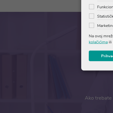
Funkcion
Statističk
Marketin
Na ovoj mrežn
kolačićima
ili
Prihva
Ako trebate 