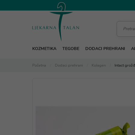
KOZMETIKA
TEGOBE
DODACI PREHRANI
A
Početna
Dodaci prehrani
Kolagen
Intact grož