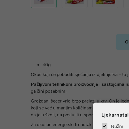
O
40g
Okus koji će pobuditi sjećanja iz djetinjstva – to 
Pažljivom tehnikom proizvodnje i sastojcima na
ga čini posebnim.
Grožđani šećer vrlo brzo prelazi u krv. On je je
koji se već u manjim količinama može apsorbirati
Ljekarnatal
da je u školi, na poslu ili u sportu, intact sa sv
Za ukusan energetski trenutak tijekom dana!
Nužni