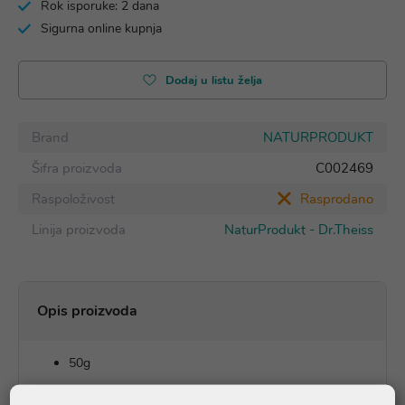
Rok isporuke: 2 dana
Sigurna online kupnja
Dodaj u listu želja
Brand
NATURPRODUKT
Šifra proizvoda
C002469
Raspoloživost
Rasprodano
Linija proizvoda
NaturProdukt - Dr.Theiss
Opis proizvoda
50g
Dr. Theiss Nevenov pomaz proizveden je po starim