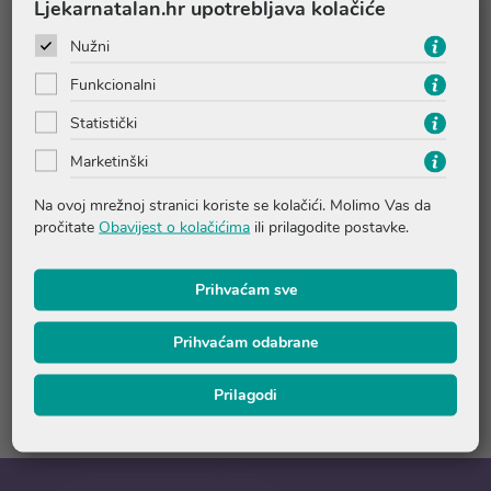
recepturama, s masnom podlogom (svinjska mast) koja je
Ljekarnatalan.hr upotrebljava kolačiće
vrlo slična ljudskom sebumu. Dobro upija i osigurava
Nužni
optimalan prijenos aktivnih sastojaka u kožu.
Sadrži najvrjednije sastojke ekološki uzgojenog cvijeta
Funkcionalni
nevena.
Statistički
Pomaže kod oštećene, grube i ispucane kože.
Marketinški
Popratna njega kod blaže upaljenih vena.
Na ovoj mrežnoj stranici koriste se kolačići. Molimo Vas da
pročitate
Obavijest o kolačićima
ili prilagodite postavke.
Upute o proizvodu
Prihvaćam sve
Pitanja i odgovori
Prihvaćam odabrane
Recenzije
Prilagodi