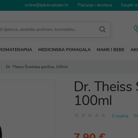
online@ljekarnatalan.hr
Plaćanje i dostava
Savjeti iz
ROMATERAPIJA
MEDICINSKA POMAGALA
MAME I BEBE
AKC
Dr. Theiss Švedska gorčica, 100ml
Dr. Theiss
100ml
0 ocjena
Pi
7,90 €