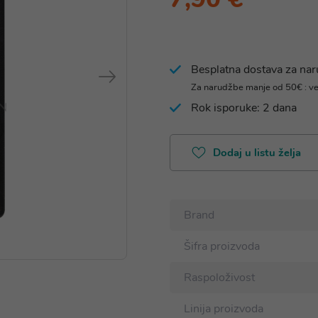
Besplatna dostava za na
Za narudžbe manje od 50€ : v
Rok isporuke: 2 dana
Dodaj u listu želja
Brand
Šifra proizvoda
Raspoloživost
Linija proizvoda