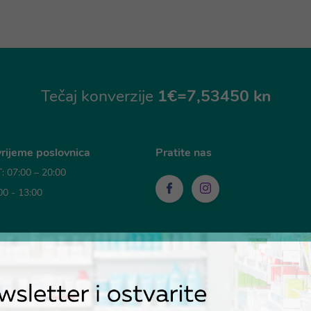
Tečaj konverzije
1€=7,53450 kn
rijeme poslovnica
Pratite nas
 07:00 – 20:00
00 - 13:00
sti plaćanja