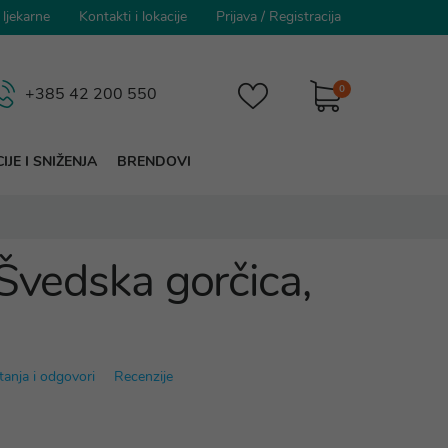
 ljekarne
Kontakti i lokacije
Prijava
/
Registracija
0
+385 42 200 550
IJE I SNIŽENJA
BRENDOVI
 Švedska gorčica,
tanja i odgovori
Recenzije