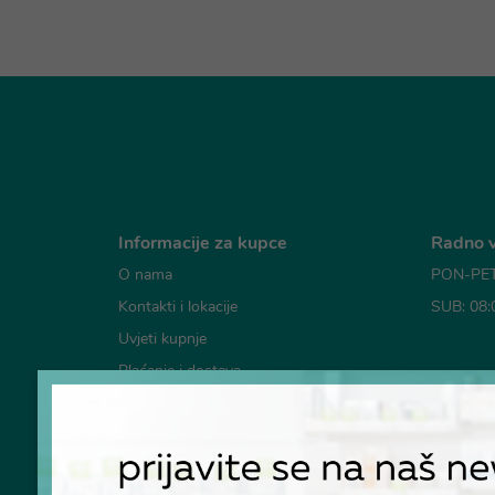
Informacije za kupce
Radno v
O nama
PON-PET:
Kontakti i lokacije
SUB: 08:
Uvjeti kupnje
Plaćanje i dostava
Mogućno
Česta pitanja
Pravila o korištenju kolačića
Pravila privatnosti