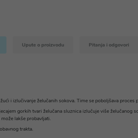
Upute o proizvodu
Pitanja i odgovori
d žući i izlučivanje želučanih sokova. Time se poboljšava proces 
jecajem gorkih tvari želučana sluznica izlučuje više želučanog so
 može lakše probavljati.
robavnog trakta.