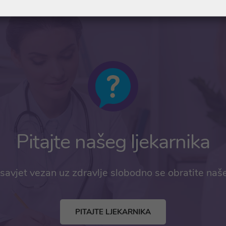
Pitajte našeg ljekarnika
savjet vezan uz zdravlje slobodno se obratite naš
PITAJTE LJEKARNIKA