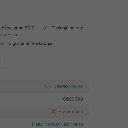
rudžbe iznad 50 €
Plaćanje na rate
eć od 5,30€
Sigurna online kupnja
NATURPRODUKT
C000690
Rasprodano
NaturProdukt - Dr.Theiss