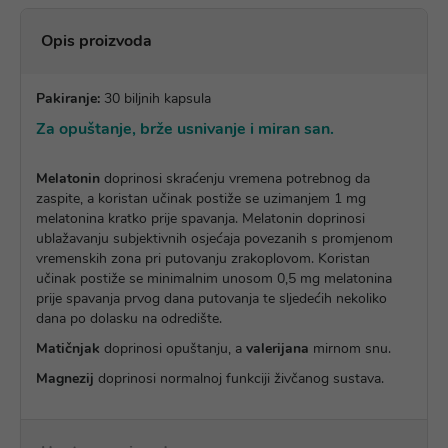
Opis proizvoda
Pakiranje:
30 biljnih kapsula
Za opuštanje, brže usnivanje i miran san.
Melatonin
doprinosi skraćenju vremena potrebnog da
zaspite, a koristan učinak postiže se uzimanjem 1 mg
melatonina kratko prije spavanja. Melatonin doprinosi
ublažavanju subjektivnih osjećaja povezanih s promjenom
vremenskih zona pri putovanju zrakoplovom. Koristan
učinak postiže se minimalnim unosom 0,5 mg melatonina
prije spavanja prvog dana putovanja te sljedećih nekoliko
dana po dolasku na odredište.
Matičnjak
doprinosi opuštanju, a
valerijana
mirnom snu.
Magnezij
doprinosi normalnoj funkciji živčanog sustava.