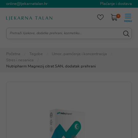
online@ljekarnatalan.hr
Plaćanje i dostava
0
Početna
Tegobe
Umor, pamćenje i koncentracija
Stres i nesanica
Nutripharm Magnezij citrat SAN, dodatak prehrani