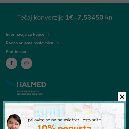
Tečaj konverzije
1€=7,53450 kn
Informacije za kupce
Radno vrijeme poslovnica
Pratite nas
© Ljekarna Talan 2026