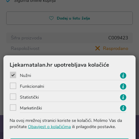
Sigurna online kupnja
Dodaj u listu želja
Šifra proizvoda
C009423
Raspoloživost
Rasprodano
Ljekarnatalan.hr upotrebljava kolačiće
Nužni
Pitanja i odgovori
Funkcionalni
Recenzije
Statistički
Marketinški
Na ovoj mrežnoj stranici koriste se kolačići. Molimo Vas da
pročitate
Obavijest o kolačićima
ili prilagodite postavke.