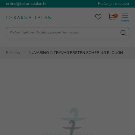
online@ljekarnatalan.hr
Plaćanje i dostava
0
Početna
NUVARING INTRAVAG.PRSTEN SCHERING PLOUGH