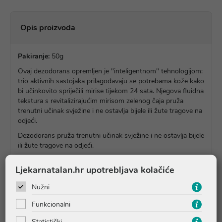
Opis proizvoda
Pakiranje:
50g
Ovaj dezodorans opremljen je "inteligentnom" tehnologijom:
trio aktivnih sastojaka prilagođavaju se potrebama kože kako
bi učinkovito spriječili mirise tijekom 24 sata. Njegova fluidna
tekstura s revitalizirajućim mirisom zelenog čaja pruža
trenutni učinak svježine i ne ostavlja bijele ili žute tragove na
odjeći.
Dezodorans pruža trenutni učinak svježine i ne ostavlja bijele
ili žute tragove na odjeći.
Ljekarnatalan.hr upotrebljava kolačiće
Upute o proizvodu
Nužni
Funkcionalni
Pitanja i odgovori
Statistički