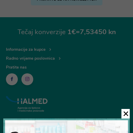
Tečaj konverzije
1€=7,53450 kn
Informacije za kupce
Radno vrijeme poslovnica
Pratite nas