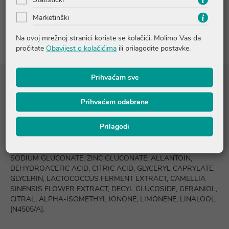
Marketinški
Recenzije
Na ovoj mrežnoj stranici koriste se kolačići. Molimo Vas da
pročitate
Obavijest o kolačićima
ili prilagodite postavke.
Prihvaćam sve
Sastojci
Prihvaćam odabrane
AQUA/WATER, TRIETHYL CITRATE, CELLULOSE, PENTYLENE
Prilagodi
GLYCOL, PARFUM/FRAGRANCE, GLYCERYL STEARATE
CITRATE, CETYL ALCOHOL, POLYGLYCERYL-3 CAPRYLATE,
PROPANEDIOL, HYDROXYACETOPHENONE, XANTHAN GUM,
SODIUM GLUCONATE, ZINC GLUCONATE, ALLANTOIN,
DEHYDROACETIC ACID, CITRIC ACID, GLYCERYL CAPRYLATE,
GLYCERIN, LACTOCOCCUS FERMENT EXTRACT, CAMELLIA
SINENSIS FLOWER EXTRACT, DECYL GLUCOSIDE, GERANIOL,
CITRAL, ALPHA-ISOMETHYL IONONE, LIMONENE, LINALOOL.
[N4505/A].