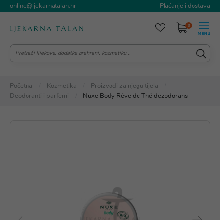
online@ljekarnatalan.hr
Plaćanje i dostava
0
Početna
Kozmetika
Proizvodi za njegu tijela
Deodoranti i parfemi
Nuxe Body Rêve de Thé dezodorans