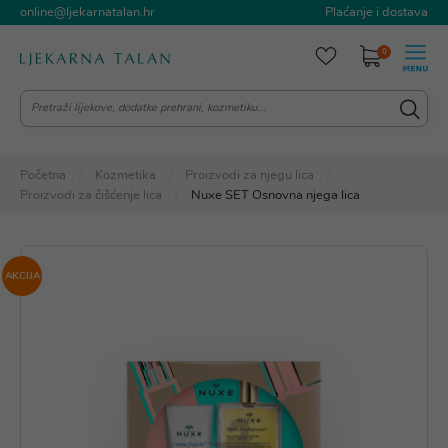
online@ljekarnatalan.hr
Plaćanje i dostava
0
Početna
Kozmetika
Proizvodi za njegu lica
Proizvodi za čišćenje lica
Nuxe SET Osnovna njega lica
AKCIJA