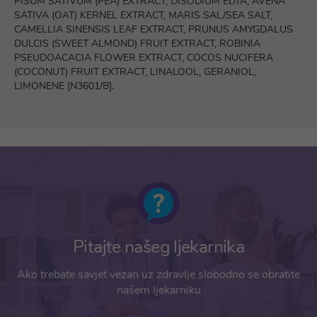
PISUM SATIVUM (PEA) EXTRACT, DISODIUM EDTA, AVENA
SATIVA (OAT) KERNEL EXTRACT, MARIS SAL/SEA SALT,
CAMELLIA SINENSIS LEAF EXTRACT, PRUNUS AMYGDALUS
DULCIS (SWEET ALMOND) FRUIT EXTRACT, ROBINIA
PSEUDOACACIA FLOWER EXTRACT, COCOS NUCIFERA
(COCONUT) FRUIT EXTRACT, LINALOOL, GERANIOL,
LIMONENE [N3601/B].
Pitajte našeg ljekarnika
Ako trebate savjet vezan uz zdravlje slobodno se obratite
našem ljekarniku