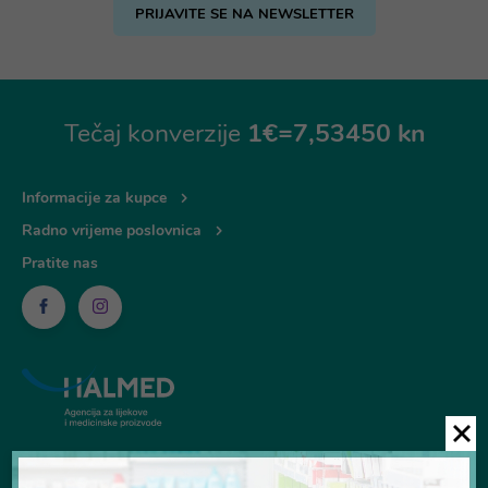
PRIJAVITE SE NA NEWSLETTER
Tečaj konverzije
1€=7,53450 kn
Informacije za kupce
Radno vrijeme poslovnica
Pratite nas