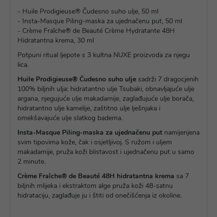
- Huile Prodigieuse® Čudesno suho ulje, 50 ml
- Insta-Masque Piling-maska za ujednačenu put, 50 ml
- Crème Fraîche® de Beauté Crème Hydratante 48H
Hidratantna krema, 30 ml
Potpuni ritual ljepote s 3 kultna NUXE proizvoda za njegu
lica.
Huile Prodigieuse® Čudesno suho ulje
sadrži 7 dragocjenih
100% biljnih ulja: hidratantno ulje Tsubaki, obnavljajuće ulje
argana, njegujuće ulje makadamije, zaglađujuće ulje borača,
hidratantno ulje kamelije, zaštitno ulje lješnjaka i
omekšavajuće ulje slatkog badema.
Insta-Masque Piling-maska
za ujednačenu put
namijenjena
svim tipovima kože, čak i osjetljivoj. S ružom i uljem
makadamije, pruža koži blistavost i ujednačenu put u samo
2 minute.
Crème Fraîche® de Beauté 48H hidratantna krema
sa 7
biljnih mlijeka i ekstraktom alge pruža koži 48-satnu
hidrataciju, zaglađuje ju i štiti od onečišćenja iz okoline.