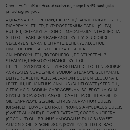
Creme Fraîche® de Beauté sadrži najmanje 95,4% sastojaka
prirodnog porijekla.
AQUA/WATER, GLYCERIN, CAPRYLIC/CAPRIC TRIGLYCERIDE,
DICAPRYLYL ETHER, BUTYROSPERMUM PARKII (SHEA)
BUTTER, CETEARYL ALCOHOL, MACADAMIA INTEGRIFOLIA
SEED OIL, PARFUM/FRAGRANCE, XYLITYLGLUCOSIDE,
GLYCERYL STEARATE CITRATE, BEHENYL ALCOHOL,
DIMETHICONE, LAURYL LAURATE, SILICA,
ANHYDROXYLITOL, TOCOPHEROL, POLYGLYCERYL-3
STEARATE, PHENOXYETHANOL, XYLITOL,
ETHYLHEXYLGLYCERIN, HYDROGENATED LECITHIN, SODIUM
ACRYLATES COPOLYMER, SODIUM STEAROYL GLUTAMATE,
DEHYDROACETIC ACID, ALLANTOIN, SODIUM GLUCONATE,
LECITHIN, HELIANTHUS ANNUUS (SUNFLOWER) SEED OIL,
CITRIC ACID, SODIUM CARRAGEENAN, SCLEROTIUM GUM,
GLYCINE SOJA (SOYBEAN) OIL, CAMELLIA OLEIFERA SEED
OIL, CAPRYLOYL GLYCINE, CITRUS AURANTIUM DULCIS
(ORANGE) FLOWER EXTRACT, PRUNUS AMYGDALUS DULCIS
(SWEET ALMOND) FLOWER EXTRACT, COCOS NUCIFERA
(COCONUT) OIL, PRUNUS AMYGDALUS DULCIS (SWEET
ALMOND) OIL, GLYCINE SOJA (SOYBEAN) SEED EXTRACT,