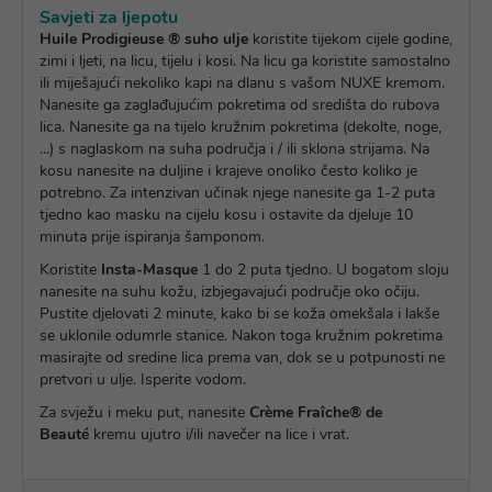
Savjeti za ljepotu
Huile Prodigieuse ® suho ulje
koristite tijekom cijele godine,
zimi i ljeti, na licu, tijelu i kosi. Na licu ga koristite samostalno
ili miješajući nekoliko kapi na dlanu s vašom NUXE kremom.
Nanesite ga zaglađujućim pokretima od središta do rubova
lica. Nanesite ga na tijelo kružnim pokretima (dekolte, noge,
...) s naglaskom na suha područja i / ili sklona strijama. Na
kosu nanesite na duljine i krajeve onoliko često koliko je
potrebno. Za intenzivan učinak njege nanesite ga 1-2 puta
tjedno kao masku na cijelu kosu i ostavite da djeluje 10
minuta prije ispiranja šamponom.
Koristite
Insta-Masque
1 do 2 puta tjedno. U bogatom sloju
nanesite na suhu kožu, izbjegavajući područje oko očiju.
Pustite djelovati 2 minute, kako bi se koža omekšala i lakše
se uklonile odumrle stanice. Nakon toga kružnim pokretima
masirajte od sredine lica prema van, dok se u potpunosti ne
pretvori u ulje. Isperite vodom.
Za svježu i meku put, nanesite
Crème Fraîche® de
Beauté
kremu ujutro i/ili navečer na lice i vrat.