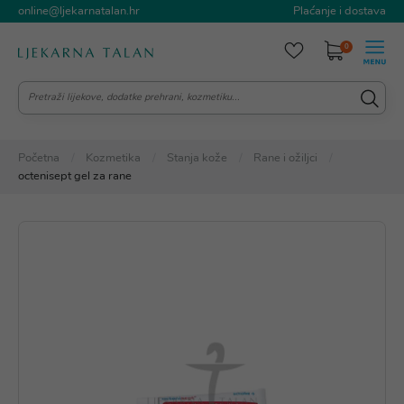
online@ljekarnatalan.hr
Plaćanje i dostava
0
Početna
Kozmetika
Stanja kože
Rane i ožiljci
octenisept gel za rane