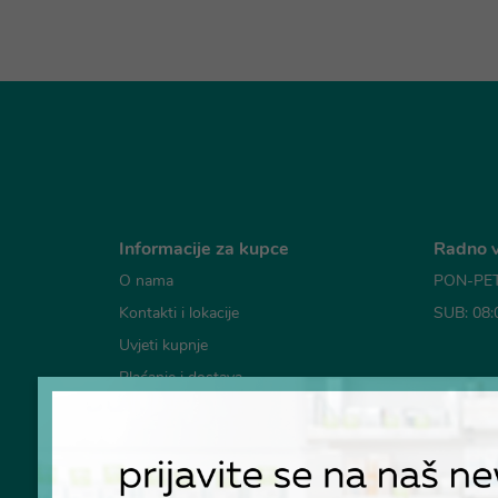
Informacije za kupce
Radno v
O nama
PON-PET:
Kontakti i lokacije
SUB: 08:
Uvjeti kupnje
Plaćanje i dostava
Mogućno
Česta pitanja
Pravila o korištenju kolačića
Pravila privatnosti