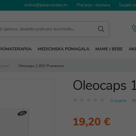
online@ljekarnatalan.hr
Plaćanje i dostava
Savjeti iz
ROMATERAPIJA
MEDICINSKA POMAGALA
MAME I BEBE
AKC
j bazi
Oleocaps 1 BIO Pranarom
Oleocaps 
0 ocjena
Pi
19,20 €