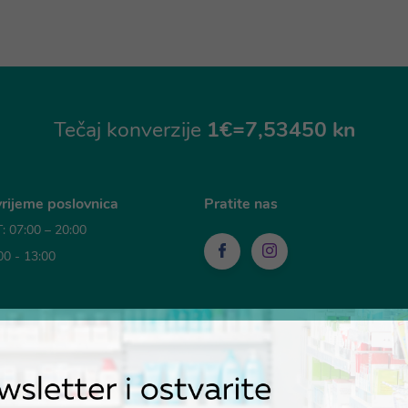
Tečaj konverzije
1€=7,53450 kn
rijeme poslovnica
Pratite nas
 07:00 – 20:00
00 - 13:00
sti plaćanja