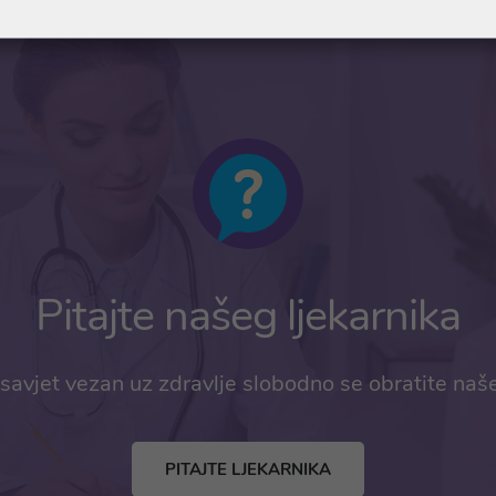
Pitajte našeg ljekarnika
savjet vezan uz zdravlje slobodno se obratite naš
PITAJTE LJEKARNIKA