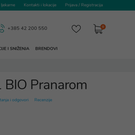
 ljekarne
Kontakti i lokacije
Prijava
/
Registracija
0
+385 42 200 550
IJE I SNIŽENJA
BRENDOVI
1 BIO Pranarom
tanja i odgovori
Recenzije