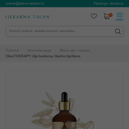
online@ljekarnatalan.hr
Plaćanje i dostava
0
Početna
Aromaterapija
Biljna ulja i maslaci
OleoTHERAPY Ulje badema, hladno tiješteno