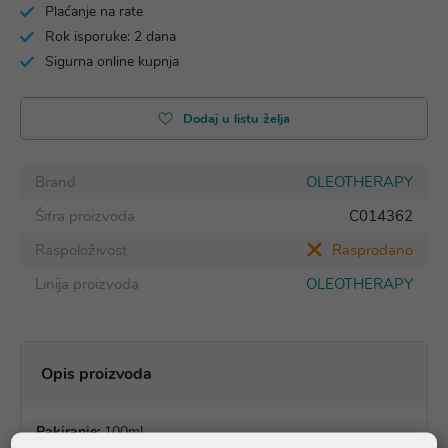
Plaćanje na rate
Rok isporuke: 2 dana
Sigurna online kupnja
Dodaj u listu želja
Brand
OLEOTHERAPY
Šifra proizvoda
C014362
Raspoloživost
Rasprodano
Linija proizvoda
OLEOTHERAPY
Opis proizvoda
Pakiranje:
100ml