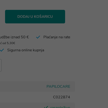
DODAJ U KOŠARICU
rudžbe iznad 50 €
Plaćanje na rate
eć od 5,30€
Sigurna online kupnja
PAPILOCARE
C022874
raspoloživo