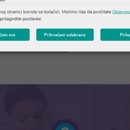
oj stranici koriste se kolačići. Molimo Vas da pročitate
Obavijes
; fitosomi gotu kole (
Centella asiatica
); ekstrakt gljive
Coriolus 
 prilagodite postavke.
ćam sve
Prihvaćam odabrane
Pril
vito se ažuriraju. Prije upotrebe proizvoda, potičemo vas da pročitate popi
tojci prikladni za vašu osobnu upotrebu.