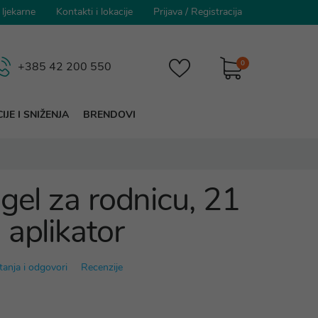
 ljekarne
Kontakti i lokacije
Prijava
/
Registracija
0
+385 42 200 550
IJE I SNIŽENJA
BRENDOVI
gel za rodnicu, 21
 aplikator
tanja i odgovori
Recenzije