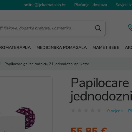
online@ljekarnatalan.hr
Plaćanje i dostava
Savjeti iz
ROMATERAPIJA
MEDICINSKA POMAGALA
MAME I BEBE
AKC
Papilocare gel za rodnicu, 21 jednodozni aplikator
Papilocare 
jednodozni
0 ocjena
Pi
55,85 €