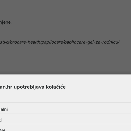
imjene.
stvo/procare-health/papilocare/papilocare-gel-za-rodnicu/
an.hr upotrebljava kolačiće
alni
Sastojci
i
ški