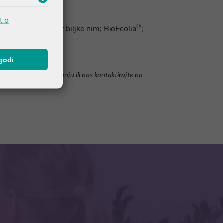
t o
®
versicolor
; ekstrakt biljke nim; BioEcolia
;
agodi
s sastojaka na pakiranju ili nas kontaktirajte na