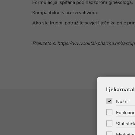
Formulacija ispitana pod nadzorom ginekologa.
Kompatibilno s prezervativima.
Ako ste trudni, potražite savjet liječnika prije pr
Preuzeto s: https://www.oktal-pharma.hr/zastup
Ljekarnatal
Nužni
Funkcion
Statističk
Marketin