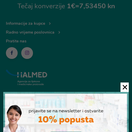
Tečaj konverzije
1€=7,53450 kn
Informacije za kupce
Radno vrijeme poslovnica
Pratite nas
© Ljekarna Talan 2026