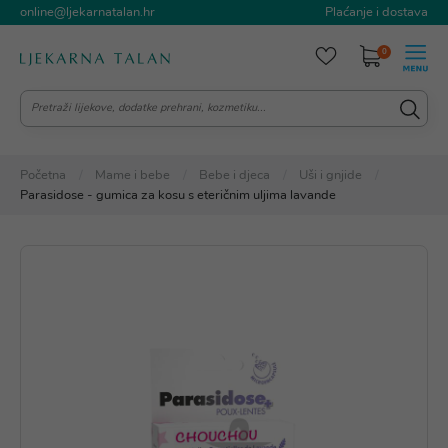
online@ljekarnatalan.hr
Plaćanje i dostava
0
Početna
Mame i bebe
Bebe i djeca
Uši i gnjide
Parasidose - gumica za kosu s eteričnim uljima lavande