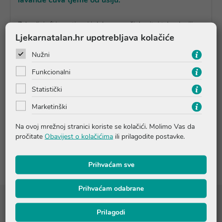
lavande čuva tjeme od ušiju.
Zahvaljujući inovativnoj i dokazano učinkovitoj tehnologiji
mikroinkapsulacije, eterična ulja lavande oslobađaju se
Ljekarnatalan.hr upotrebljava kolačiće
tijekom cijeloga dana. Gumica ne mijenja svojstva eteričnih
ulja. Može se koristiti kao dodatak tretmanu protiv ušiju. Za
Nužni
čestu upotrebu.
Funkcionalni
Dimenzije: promjer 7 cm, rastezljivost do 15 cm.
Statistički
Marketinški
Pitanja i odgovori
Na ovoj mrežnoj stranici koriste se kolačići. Molimo Vas da
pročitate
Obavijest o kolačićima
ili prilagodite postavke.
Recenzije
Prihvaćam sve
Prihvaćam odabrane
Sastojci
Prilagodi
Lavandula angustifolia oil, Lavandula hybrida oil, Linalool,