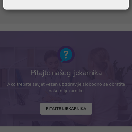
Limonene, Geraniol, Coumarin.
Pitajte našeg ljekarnika
Ako trebate savjet vezan uz zdravlje slobodno se obratite
našem ljekarniku
PITAJTE LJEKARNIKA