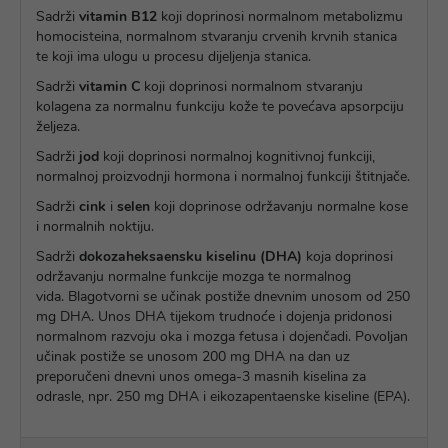
Sadrži
vitamin B12
koji doprinosi normalnom metabolizmu
homocisteina, normalnom stvaranju crvenih krvnih stanica
te koji ima ulogu u procesu dijeljenja stanica.
Sadrži
vitamin C
koji doprinosi normalnom stvaranju
kolagena za normalnu funkciju kože te povećava apsorpciju
željeza.
Sadrži
jod
koji doprinosi normalnoj kognitivnoj funkciji,
normalnoj proizvodnji hormona i normalnoj funkciji štitnjače.
Sadrži
cink
i
selen
koji doprinose održavanju normalne kose
i normalnih noktiju.
Sadrži
dokozaheksaensku kiselinu (DHA)
koja doprinosi
održavanju normalne funkcije mozga te normalnog
vida. Blagotvorni se učinak postiže dnevnim unosom od 250
mg DHA. Unos DHA tijekom trudnoće i dojenja pridonosi
normalnom razvoju oka i mozga fetusa i dojenčadi. Povoljan
učinak postiže se unosom 200 mg DHA na dan uz
preporučeni dnevni unos omega-3 masnih kiselina za
odrasle, npr. 250 mg DHA i eikozapentaenske kiseline (EPA).