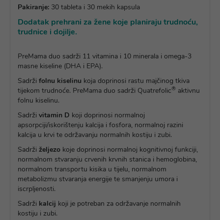
Pakiranje:
30 tableta i 30 mekih kapsula
Dodatak prehrani za žene koje planiraju trudnoću,
trudnice i dojilje.
PreMama duo sadrži 11 vitamina i 10 minerala i omega-3
masne kiseline (DHA i EPA).
Sadrži
folnu kiselinu
koja doprinosi rastu majčinog tkiva
®
tijekom trudnoće. PreMama duo sadrži Quatrefolic
aktivnu
folnu kiselinu.
Sadrži
vitamin D
koji doprinosi normalnoj
apsorpciji/iskorištenju kalcija i fosfora, normalnoj razini
kalcija u krvi te održavanju normalnih kostiju i zubi.
Sadrži
željezo
koje doprinosi normalnoj kognitivnoj funkciji,
normalnom stvaranju crvenih krvnih stanica i hemoglobina,
normalnom transportu kisika u tijelu, normalnom
metabolizmu stvaranja energije te smanjenju umora i
iscrpljenosti.
Sadrži
kalcij
koji je potreban za održavanje normalnih
kostiju i zubi.