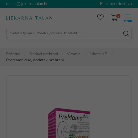
online@ljekarnatalan.hr
Plaćanje i dostava
0
Početna
Dodaci prehrani
Vitamini
Vitamin B
PreMama duo, dodatak prehrani