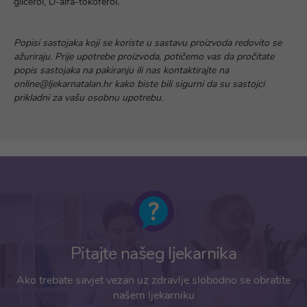
glicerol, D-alfa-tokoferol.
Popisi sastojaka koji se koriste u sastavu proizvoda redovito se
ažuriraju. Prije upotrebe proizvoda, potičemo vas da pročitate
popis sastojaka na pakiranju ili nas kontaktirajte na
online@ljekarnatalan.hr kako biste bili sigurni da su sastojci
prikladni za vašu osobnu upotrebu.
Pitajte našeg ljekarnika
Ako trebate savjet vezan uz zdravlje slobodno se obratite
našem ljekarniku