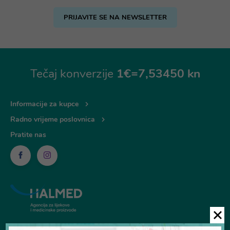
PRIJAVITE SE NA NEWSLETTER
Tečaj konverzije
1€=7,53450 kn
Informacije za kupce
Radno vrijeme poslovnica
Pratite nas