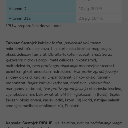
Vitamin D
10 µg; 200 %
Vitamin B12
2,6 µg; 104 %
*PU = preporučeni dnevni unos
Tablete:
Sastojci:
kalcijev fosfat,
povećivač volumena
:
mikrokristalična celuloza, L-askorbinska kiselina, magnezijev
oksid, željezov fumarat, DL-alfa-tokoferil acetat,
sredstvo za
glaziranje
: hidroksipropil metil celuloza, nikotinamid,
maltodekstrin,
tvari protiv zgrudnjavanja
: magnezijev stearat i
polietilen glikol, piridoksin-hidroklorid,
tvar protiv zgrudnjavanja
:
silicijev dioksid, kalcijev D-pantotenat, cinkov oksid, tiamin-
mononitrat,
bojilo
: kalcijev karbonat, riboflavin, kolekalciferol,
manganov karbonat,
tvar protiv zgrudnjavanja
: stearinska kiselina,
cijanokobalamin, bakrov citrat, 5MTHF-glukozamin (folat),
bojilo
:
željezni oksid crveni, kalijev jodid, krom (III) klorid, natrijev selenit,
amonijev molibdat (molibden VI), D-biotin.
Kapsule:
Sastojci:
RIBLJE
ulje, želatina,
tvar za zadržavanje vlage
: