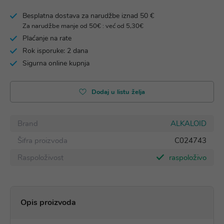
Besplatna dostava za narudžbe iznad 50 €
Za narudžbe manje od 50€ : već od 5,30€
Plaćanje na rate
Rok isporuke: 2 dana
Sigurna online kupnja
Dodaj u listu želja
Brand
ALKALOID
Šifra proizvoda
C024743
Raspoloživost
raspoloživo
Opis proizvoda