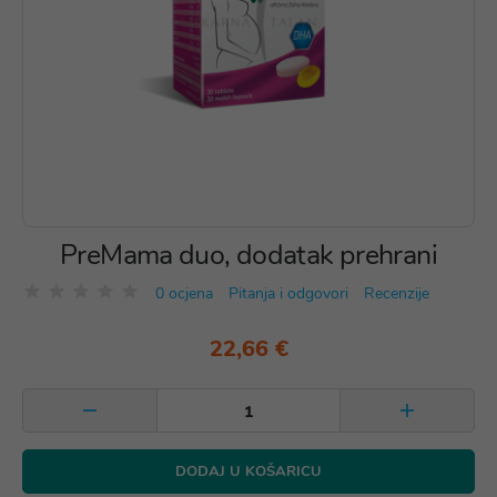
PreMama duo, dodatak prehrani
0 ocjena
Pitanja i odgovori
Recenzije
22,66 €
DODAJ U KOŠARICU