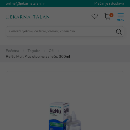
online@ljekarnatalan.hr
Plaćanje i dostava
0
Početna
Tegobe
Oči
ReNu MultiPlus otopina za leće, 360ml