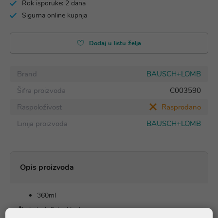
Rok isporuke: 2 dana
Sigurna online kupnja
Dodaj u listu želja
Brand
BAUSCH+LOMB
Šifra proizvoda
C003590
Raspoloživost
Rasprodano
Linija proizvoda
BAUSCH+LOMB
Opis proizvoda
360ml
Čisti, dezinficira i ispire.