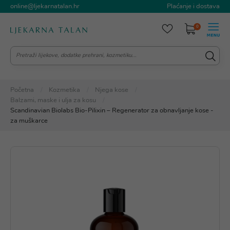
online@ljekarnatalan.hr
Plaćanje i dostava
0
Početna
Kozmetika
Njega kose
Balzami, maske i ulja za kosu
Scandinavian Biolabs Bio-Pilixin – Regenerator za obnavljanje kose -
za muškarce