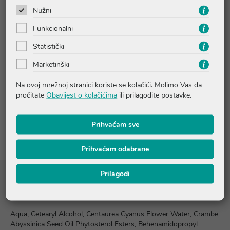
Nužni
Aktivni sastojci
Funkcionalni
Statistički
Upute o proizvodu
Marketinški
Na ovoj mrežnoj stranici koriste se kolačići. Molimo Vas da
Pitanja i odgovori
pročitate
Obavijest o kolačićima
ili prilagodite postavke.
Recenzije
Prihvaćam sve
Prihvaćam odabrane
Prilagodi
Sastojci
Aqua, Cetearyl Alcohol, Centaurea Cyanus Flower Water, Crambe
Abyssinica Seed Oil Phytosterol Esters, Behenamidopropyl