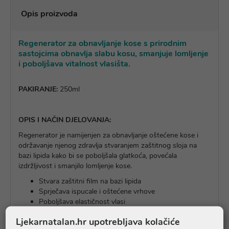
Opis proizvoda
Regenerator za obnavljanje kose s prirodnim
sastojcima obnavlja slabu kosu, smanjuje lomljenje
i poboljšava vitalnost vlasišta.
PAKIRANJE:
250ml
OPIS I NAČIN DJELOVANJA:
Regenerator je namijenjen za obnavljanje oštećene kose i
održavanje njenog zdravlja stvaranjem zaštitnog sloja na
bazi lipida kako bi se poboljšala glatkoća, povećala
izdržljivost i smanjilo lomljenje kose.
Stvara zaštitni film na bazi lipida
Sprječava ispucale i oštećene vrhove
Poboljšava elastičnost vlasi
Jača otpornost kose
Ljekarnatalan.hr upotrebljava kolačiće