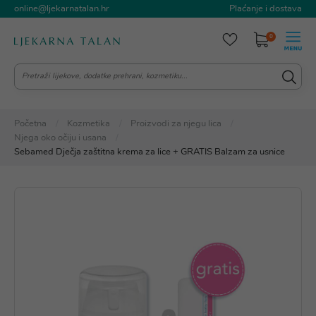
online@ljekarnatalan.hr
Plaćanje i dostava
0
Početna
Kozmetika
Proizvodi za njegu lica
Njega oko očiju i usana
Sebamed Dječja zaštitna krema za lice + GRATIS Balzam za usnice