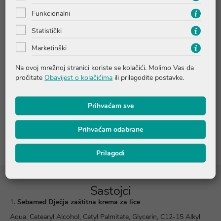
područje oko usana kako biste ga zaštitili od iritacija i
Funkcionalni
suhoće nastale zbog korištenja dude i slinjenja. Ne sadrži
parabene, konzervanse i boje. Dermatološki testirano.
Statistički
Marketinški
Upute o proizvodu
Na ovoj mrežnoj stranici koriste se kolačići. Molimo Vas da
pročitate
Obavijest o kolačićima
ili prilagodite postavke.
Pitanja i odgovori
Prihvaćam sve
Recenzije
Prihvaćam odabrane
Prilagodi
Sastojci
1.
Sebamed Dječja zaštitna krema za lice
Aqua, Cetearyl Alcohol, Cetyl Palmitate, Glycerin, C12-15 Alkyl