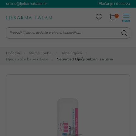
online@ljekarnatalan.hr
Plaćanje i dostava
0
Početna
Mame i bebe
Bebe i djeca
Njega kože beba i djece
Sebamed Dječji balzam za usne