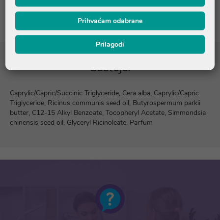
Recenzije
Prihvaćam odabrane
Prilagodi
Sastojci
Caprylic/Capric/Succinic Triglyceride, Cera alba, Caprylic/Capric
Triglyceride, Ricinus communis seed oil, Butyrospermum parkii
butter, C12-15 Alkyl Benzoate, Tocopheryl Acetate, Simmondsia
chinensis seed oil, Glyceryl Ricinoleate, Parfum