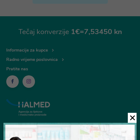
Tečaj konverzije
1€=7,53450 kn
Informacije za kupce
Radno vrijeme poslovnica
Pratite nas