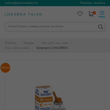
online@ljekarnatalan.hr
Plaćanje i dostava
0
Početna
Tegobe
Uho, grlo, nos, usta
Nos i dišni sustav
Sinomarin CHILDREN
AKCIJA