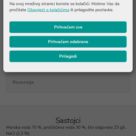
Na ovoj mrežnoj stranici koriste se kolačići. Molimo Vas da
smanjenja ukupnog unosa lijeka.
pročitate
Obavijest o kolačićima
ili prilagodite postavke.
Napomena:
Na početku primjene moguće je osjetiti blago i
prolazno žarenje ili prolaznu iritaciju.
Prihvaćam sve
Prihvaćam odabrane
Upute o proizvodu
Prilagodi
Pitanja i odgovori
Recenzije
Sastojci
Morska voda 70 %, pročišćena voda 30 %, što odgovara 23 g/L
NaCl (2,3 %)