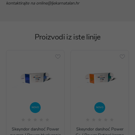
kontaktirajte na online@ljekarnatalan.hr
Proizvodi iz iste linije
NOVO
NOVO
Skeyndor dan/noć Power
Skeyndor dan/noć Power