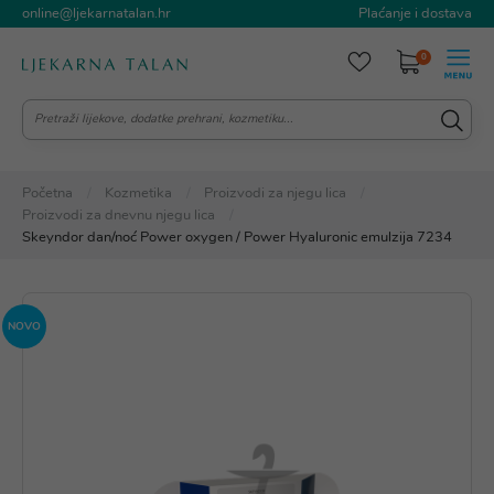
online@ljekarnatalan.hr
Plaćanje i dostava
0
Početna
Kozmetika
Proizvodi za njegu lica
Proizvodi za dnevnu njegu lica
Skeyndor dan/noć Power oxygen / Power Hyaluronic emulzija 7234
NOVO