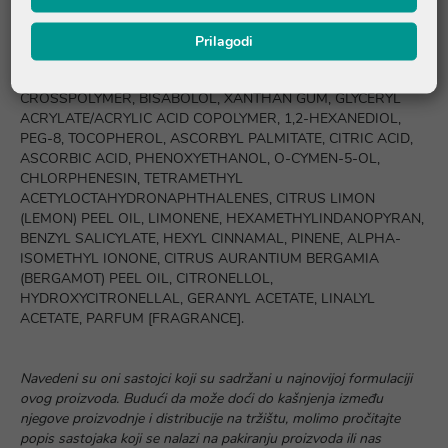
XYLITYLGLUCOSIDE, DIMETHICONE, ISODECYL LAURATE,
CETYL ALCOHOL, BUTYROSPERMUM PARKII (SHEA) BUTTER,
Prilagodi
JOJOBA ESTERS, POTASSIUM CETYL PHOSPHATE,
TRIETHANOLAMINE, ACRYLATES/C10-30 ALKYL ACRYLATE
CROSSPOLYMER, BISABOLOL, XANTHAN GUM, GLYCERYL
ACRYLATE/ACRYLIC ACID COPOLYMER, 1,2-HEXANEDIOL,
PEG-8, TOCOPHEROL, ASCORBYL PALMITATE, CITRIC ACID,
ASCORBIC ACID, PHENOXYETHANOL, O-CYMEN-5-OL,
CHLORPHENESIN, TETRAMETHYL
ACETYLOCTAHYDRONAPHTHALENES, CITRUS LIMON
(LEMON) PEEL OIL, LIMONENE, HEXAMETHYLINDANOPYRAN,
BENZYL SALICYLATE, HEXYL CINNAMAL, PINENE, ALPHA-
ISOMETHYL IONONE, CITRUS AURANTIUM BERGAMIA
(BERGAMOT) PEEL OIL, CITRONELLOL,
HYDROXYCITRONELLAL, GERANYL ACETATE, LINALYL
ACETATE, PARFUM [FRAGRANCE].
Navedeni su oni sastojci koji su sadržani u najnovijoj formulaciji
ovog proizvoda. Budući da može doći do kašnjenja između
njegove proizvodnje i distribucije na tržištu, molimo pročitajte
popis sastojaka koji se nalazi na pakiranju proizvoda ili nas