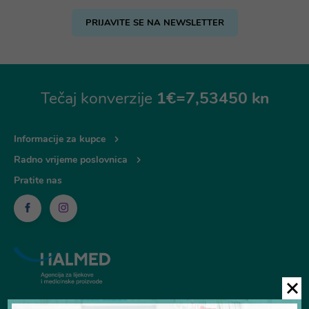
PRIJAVITE SE NA NEWSLETTER
Tečaj konverzije
1€=7,53450 kn
Informacije za kupce
Radno vrijeme poslovnica
Pratite nas