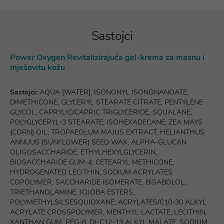
Sastojci
Power Oxygen Revitalizirajuća gel-krema za masnu i
mješovitu kožu
Sastojci:
AQUA [WATER], ISONONYL ISONONANOATE,
DIMETHICONE, GLYCERYL STEARATE CITRATE, PENTYLENE
GLYCOL, CAPRYLIC/CAPRIC TRIGLYCERIDE, SQUALANE,
POLYGLYCERYL-3 STEARATE, ISOHEXADECANE, ZEA MAYS
(CORN) OIL, TROPAEOLUM MAJUS EXTRACT, HELIANTHUS
ANNUUS (SUNFLOWER) SEED WAX, ALPHA-GLUCAN
OLIGOSACCHARIDE, ETHYLHEXYLGLYCERIN,
BIOSACCHARIDE GUM-4, CETEARYL METHICONE,
HYDROGENATED LECITHIN, SODIUM ACRYLATES
COPOLYMER, SACCHARIDE ISOMERATE, BISABOLOL,
TRIETHANOLAMINE, JOJOBA ESTERS,
POLYMETHYLSILSESQUIOXANE, ACRYLATES/C10-30 ALKYL
ACRYLATE CROSSPOLYMER, MENTHYL LACTATE, LECITHIN,
XANTHAN GUM, PEG-8, DI-C12-13 ALKYL MALATE, SODIUM