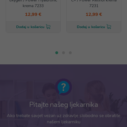
oxygen / Power Hyaluronic
C+ / Power Retinol krema
krema 7233
7231
12,99 €
12,99 €
Dodaj u košaricu
Dodaj u košaricu
Pitajte našeg ljekarnika
Ako trebate savjet vezan uz zdravlje slobodno se obratite
našem ljekarniku