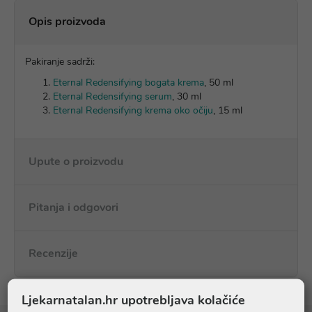
Opis proizvoda
Pakiranje sadrži:
Eternal Redensifying bogata krema
, 50 ml
Eternal Redensifying serum
, 30 ml
Eternal Redensifying krema oko očiju
, 15 ml
Upute o proizvodu
Pitanja i odgovori
Recenzije
Ljekarnatalan.hr upotrebljava kolačiće