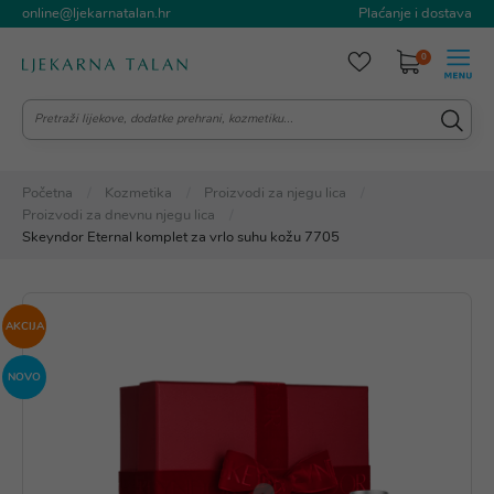
online@ljekarnatalan.hr
Plaćanje i dostava
0
Početna
Kozmetika
Proizvodi za njegu lica
Proizvodi za dnevnu njegu lica
Skeyndor Eternal komplet za vrlo suhu kožu 7705
AKCIJA
NOVO