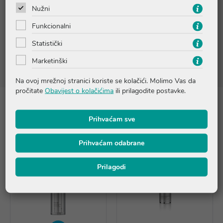
Nužni
Sastojci
Funkcionalni
Statistički
Molimo provjerite točan sastav na pakiranju ili nas kontaktirajte
na online@ljekarnatalan.hr
Marketinški
Na ovoj mrežnoj stranici koriste se kolačići. Molimo Vas da
pročitate
Obavijest o kolačićima
ili prilagodite postavke.
Proizvodi iz iste linije
Prihvaćam sve
Prihvaćam odabrane
Prilagodi