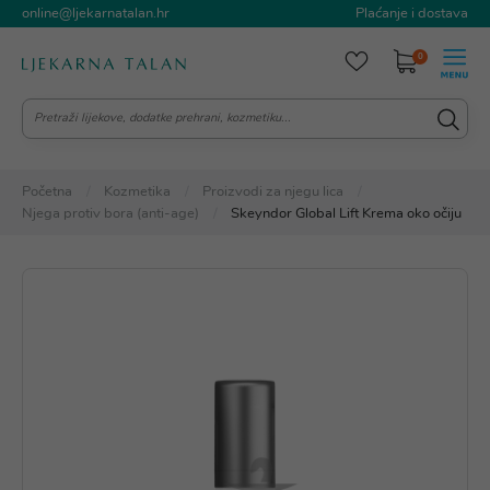
online@ljekarnatalan.hr
Plaćanje i dostava
0
Početna
Kozmetika
Proizvodi za njegu lica
Njega protiv bora (anti-age)
Skeyndor Global Lift Krema oko očiju