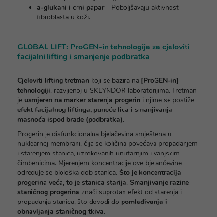
a-glukani i crni papar
– Poboljšavaju aktivnost
fibroblasta u koži.
GLOBAL LIFT: ProGEN-in tehnologija
za cjeloviti
facijalni lifting i smanjenje podbratka
Cjeloviti lifting tretman
koji se bazira na
[ProGEN-in]
tehnologiji
, razvijenoj u SKEYNDOR laboratorijima. Tretman
je
usmjeren na marker starenja progerin
i njime se postiže
efekt facijalnog liftinga, punoće lica i smanjivanja
masnoća ispod brade (podbratka)
.
Progerin je disfunkcionalna bjelačevina smještena u
nuklearnoj membrani, čija se količina povećava propadanjem
i starenjem stanica, uzrokovanih unutarnjim i vanjskim
čimbenicima. Mjerenjem koncentracije ove bjelančevine
određuje se biološka dob stanica.
Što je koncentracija
progerina veća, to je stanica starija
.
Smanjivanje razine
staničnog progerina
znači suprotan efekt od starenja i
propadanja stanica, što dovodi do
pomlađivanja i
obnavljanja staničnog tkiva
.