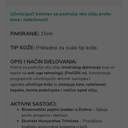
Učvršćujući tretman za područje oko očiju protiv
bora i natečenosti.
PAKIRANJE:
15ml
TIP KOŽE:
Prikladno za svaki tip kože.
OPIS I NAČIN DJELOVANJA:
Krema za područje oko očiju
trostrukog djelovanja
koja se
bazira na
anti-age tehnologiji [ProGEN-in]
. Kombinacija
progresivnih učvršćujućih aktivnih sastojaka i
agenata
učvršćuje kožu
te
smanjuje bore, natečenost
kapaka, tamne podočnjake i vrećice ispod očiju.
AKTIVNI SASTOJCI:
Biomimetički peptid izveden iz Elafina
– Djeluje
protiv progerina i elastaze.
Ekstrakt Manyanthes Trifoliata
– Poboljšava
kvalitetu proizvodnje kolagena u koži.