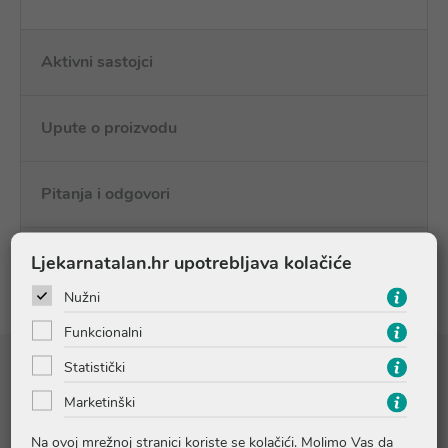
Aktivni sastojci
Upute o proizvodu
Pitanja i odgovori
Recenzije (1)
Ljekarnatalan.hr upotrebljava kolačiće
Nužni
Funkcionalni
Statistički
Sastojci
Marketinški
AQUA [WATER], HAMAMELIS VIRGINIANA [WITCH HAZEL]
Na ovoj mrežnoj stranici koriste se kolačići. Molimo Vas da