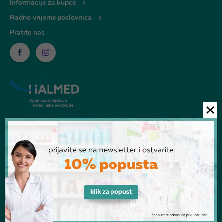
Informacije za kupce
Radno vrijeme poslovnica
Pratite nas
© Ljekarna Talan 2026
POGLEDANI PROIZVODI