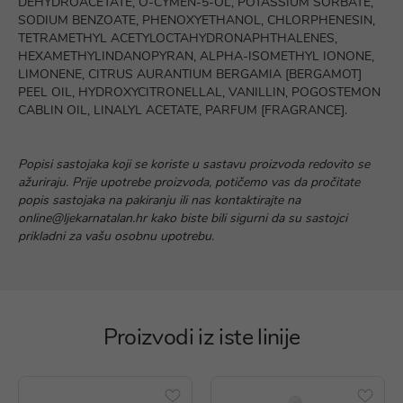
DEHYDROACETATE, O-CYMEN-5-OL, POTASSIUM SORBATE,
SODIUM BENZOATE, PHENOXYETHANOL, CHLORPHENESIN,
TETRAMETHYL ACETYLOCTAHYDRONAPHTHALENES,
HEXAMETHYLINDANOPYRAN, ALPHA-ISOMETHYL IONONE,
LIMONENE, CITRUS AURANTIUM BERGAMIA [BERGAMOT]
PEEL OIL, HYDROXYCITRONELLAL, VANILLIN, POGOSTEMON
CABLIN OIL, LINALYL ACETATE, PARFUM [FRAGRANCE].
Popisi sastojaka koji se koriste u sastavu proizvoda redovito se
ažuriraju. Prije upotrebe proizvoda, potičemo vas da pročitate
popis sastojaka na pakiranju ili nas kontaktirajte na
online@ljekarnatalan.hr kako biste bili sigurni da su sastojci
prikladni za vašu osobnu upotrebu.
Proizvodi iz iste linije