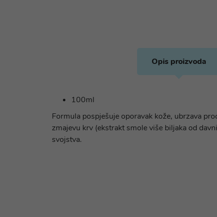
Opis proizvoda
100ml
Formula pospješuje oporavak kože, ubrzava proces
zmajevu krv (ekstrakt smole više biljaka od davni
svojstva.