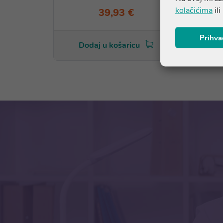
kolačićima
ili
39,93 €
Prihva
Dodaj u košaricu