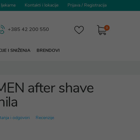
 ljekarne
Kontakti i lokacije
Prijava
/
Registracija
0
+385 42 200 550
IJE I SNIŽENJA
BRENDOVI
MEN after shave
nila
tanja i odgovori
Recenzije