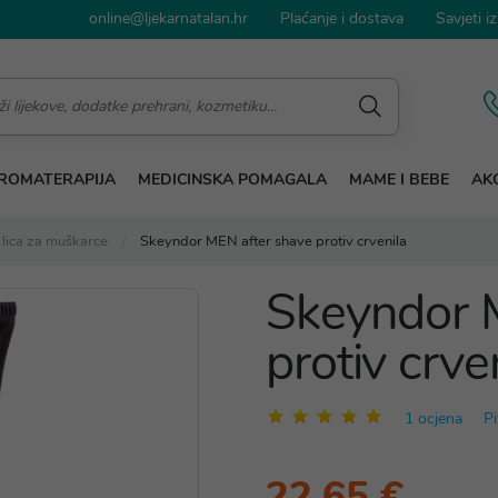
online@ljekarnatalan.hr
Plaćanje i dostava
Savjeti iz
ROMATERAPIJA
MEDICINSKA POMAGALA
MAME I BEBE
AKC
 lica za muškarce
Skeyndor MEN after shave protiv crvenila
Skeyndor 
protiv crve
1 ocjena
Pi
22,65 €