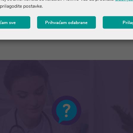
 prilagodite postavke.
22,73 €
ćam sve
Prihvaćam odabrane
Pril
Dodaj u košaricu