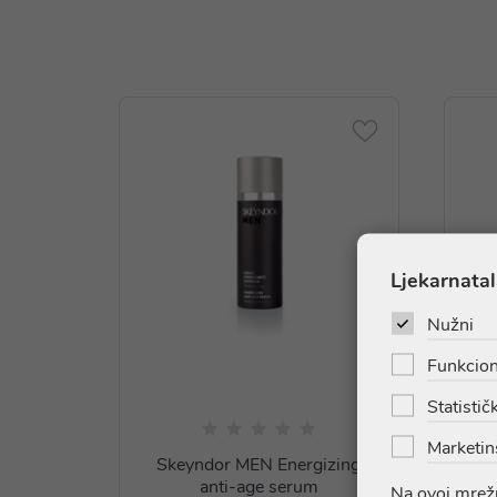
Ljekarnatal
Nužni
Funkcion
Statističk
Marketin
Skeyndor MEN Energizing
Sk
anti-age serum
Na ovoj mrežn