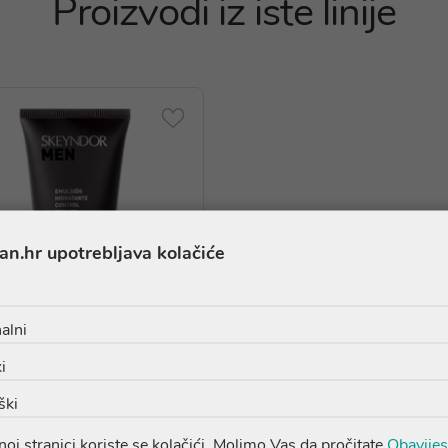
Proizvodi iz iste linije
an.hr upotrebljava kolačiće
alni
i
ški
eyndor MEN emulzija za
kontrolu sjaja
oj stranici koriste se kolačići. Molimo Vas da pročitate
Obavijes