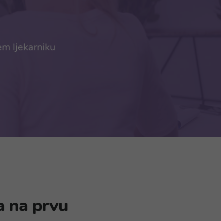
em ljekarniku
a na prvu