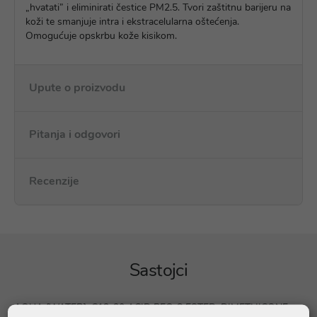
„hvatati” i eliminirati čestice PM2.5. Tvori zaštitnu barijeru na
koži te smanjuje intra i ekstracelularna oštećenja.
Omogućuje opskrbu kože kisikom.
Upute o proizvodu
Pitanja i odgovori
Recenzije
Sastojci
AQUA [WATER], C12-20 ACID PEG-8 ESTER, DIMETHICONE,