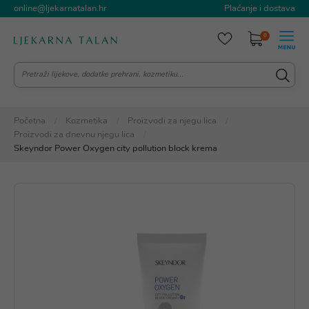
online@ljekarnatalan.hr
Plaćanje i dostava
0
Početna
Kozmetika
Proizvodi za njegu lica
Proizvodi za dnevnu njegu lica
Skeyndor Power Oxygen city pollution block krema