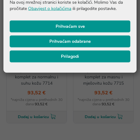
Na ovoj mrežnoj stranici koriste se kolačići. Molimo Vas da
pročitate
Obavijest o kolačićima
ili prilagodite postavke.
Prihvaćam sve
Prihvaćam odabrane
AKCIJA
AKCIJA
Prilagodi
Skeyndor Power Retinol
Skeyndor Power Retinol
komplet za normalnu i
komplet za masnu i
suhu kožu 7714
mješovitu kožu 7715
93,52 €
93,52 €
*najniža cijena u prethodnih 30
*najniža cijena u prethodnih 30
dana
93,52 €
dana
93,52 €
Dodaj u košaricu
Dodaj u košaricu