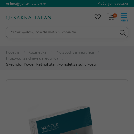
online@ljekarnatalan.hr
Plaćanje i dostava
0
Početna
Kozmetika
Proizvodi za njegu lica
Proizvodi za dnevnu njegu lica
Skeyndor Power Retinol Start komplet za suhu kožu