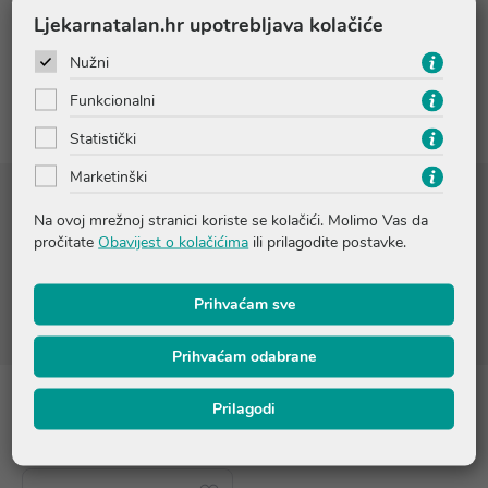
Pitanja i odgovori
Ljekarnatalan.hr upotrebljava kolačiće
Nužni
Recenzije (1)
Funkcionalni
Statistički
Marketinški
Sastojci
Na ovoj mrežnoj stranici koriste se kolačići. Molimo Vas da
pročitate
Obavijest o kolačićima
ili prilagodite postavke.
CM-glukan, rižin škrob, Vitamin C i E.
Prihvaćam sve
Prihvaćam odabrane
Prilagodi
Proizvodi iz iste linije