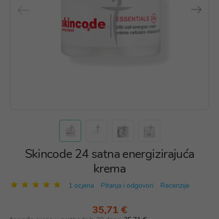
Skincode 24 satna energizirajuća
krema
1 ocjena
Pitanja i odgovori
Recenzije
35,71 €