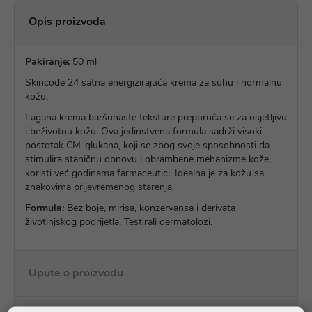
Opis proizvoda
Pakiranje:
50 ml
Skincode 24 satna energizirajuća krema za suhu i normalnu
kožu.
Lagana krema baršunaste teksture preporuča se za osjetljivu
i beživotnu kožu. Ova jedinstvena formula sadrži visoki
postotak CM-glukana, koji se zbog svoje sposobnosti da
stimulira staničnu obnovu i obrambene mehanizme kože,
koristi već godinama farmaceutici. Idealna je za kožu sa
znakovima prijevremenog starenja.
Formula:
Bez boje, mirisa, konzervansa i derivata
životinjskog podrijetla. Testirali dermatolozi.
Upute o proizvodu