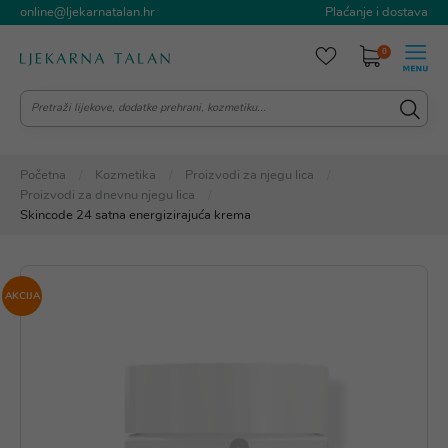
online@ljekarnatalan.hr
Plaćanje i dostava
0
Početna
Kozmetika
Proizvodi za njegu lica
Proizvodi za dnevnu njegu lica
Skincode 24 satna energizirajuća krema
AKCIJA