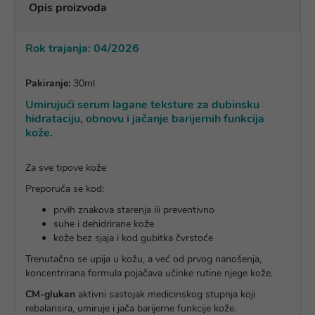
Opis proizvoda
Rok trajanja: 04/2026
Pakiranje:
30ml
Umirujući serum lagane teksture za dubinsku
hidrataciju, obnovu i jačanje barijernih funkcija
kože.
Za sve tipove kože
Preporuča se kod:
prvih znakova starenja ili preventivno
suhe i dehidrirane kože
kože bez sjaja i kod gubitka čvrstoće
Trenutačno se upija u kožu, a već od prvog nanošenja,
koncentrirana formula pojačava učinke rutine njege kože.
CM-glukan
aktivni sastojak medicinskog stupnja koji
rebalansira, umiruje i jača barijerne funkcije kože.