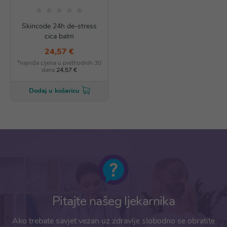
Skincode 24h de-stress
cica balm
24,57 €
*najniža cijena u prethodnih 30
dana
24,57 €
Dodaj u košaricu
Pitajte našeg ljekarnika
Ako trebate savjet vezan uz zdravlje slobodno se obratite