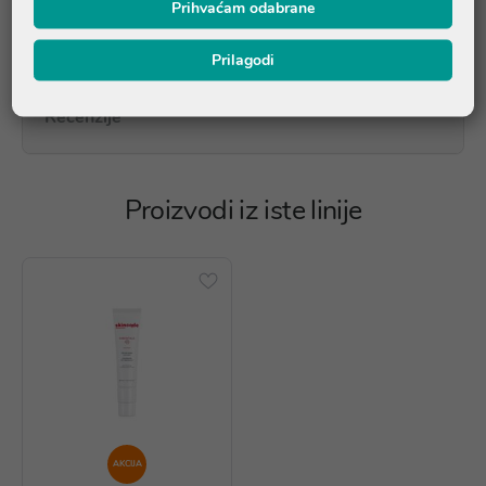
Prihvaćam odabrane
Pitanja i odgovori
Prilagodi
Recenzije
Proizvodi iz iste linije
AKCIJA