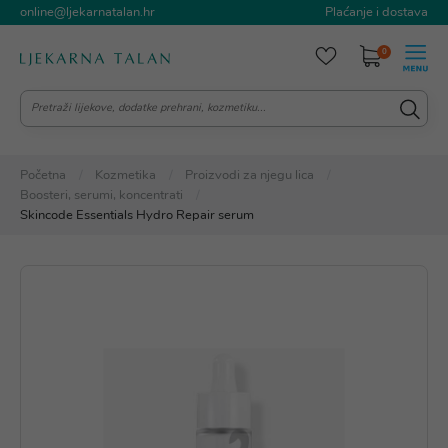
online@ljekarnatalan.hr
Plaćanje i dostava
0
Početna
Kozmetika
Proizvodi za njegu lica
Boosteri, serumi, koncentrati
Skincode Essentials Hydro Repair serum