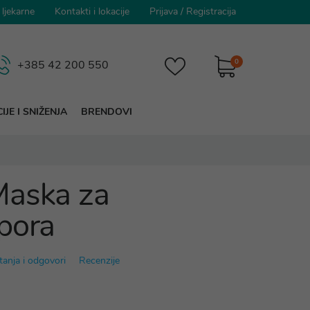
 ljekarne
Kontakti i lokacije
Prijava
/
Registracija
0
+385 42 200 550
IJE I SNIŽENJA
BRENDOVI
Maska za
pora
tanja i odgovori
Recenzije