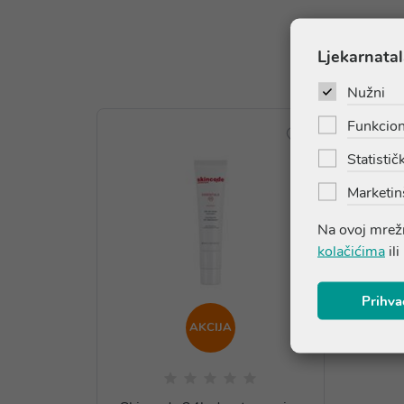
Ljekarnatal
Nužni
Funkcion
Statističk
Marketin
Na ovoj mrežn
kolačićima
ili
Prihva
AKCIJA