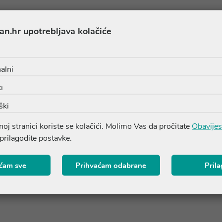
Proizvodi iz iste linije
an.hr upotrebljava kolačiće
alni
i
ški
oj stranici koriste se kolačići. Molimo Vas da pročitate
Obavijes
 prilagodite postavke.
ćam sve
Prihvaćam odabrane
Pril