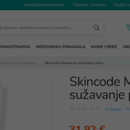
online@ljekarnatalan.hr
Plaćanje i dostava
Savjeti iz
ROMATERAPIJA
MEDICINSKA POMAGALA
MAME I BEBE
AKC
izvodi za čišćenje lica
Skincode Maska za sužavanje pora
Skincode 
sužavanje 
0 ocjena
Pi
31,92 €