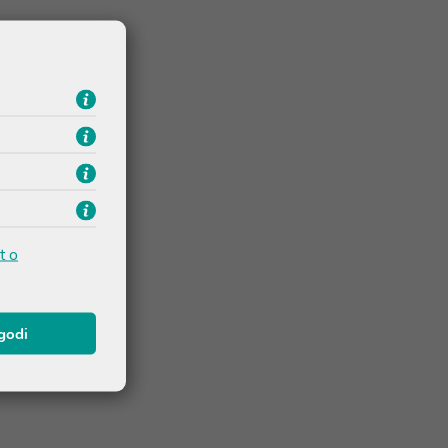
t o
agodi