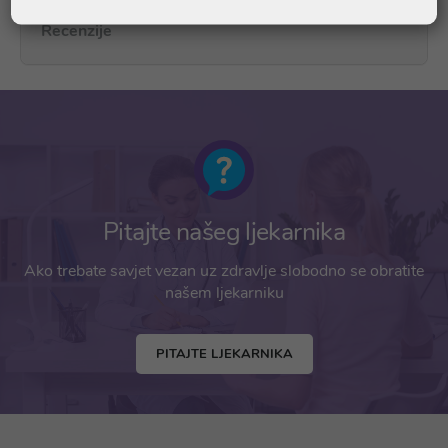
Recenzije
Pitajte našeg ljekarnika
Ako trebate savjet vezan uz zdravlje slobodno se obratite
našem ljekarniku
PITAJTE LJEKARNIKA