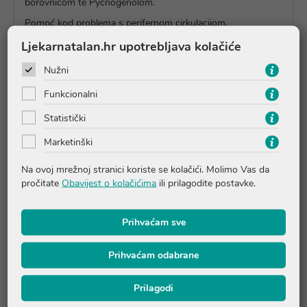
borovnicom te Pycnogenolom.
Pomoć kod problema s perifernom cirkulacijom.
SASTAV:
Ljekarnatalan.hr upotrebljava kolačiće
L-askorbinska kiselina (vitamin C)
Nužni
suhi ekstrakt zeleni gotu kole (Centella asiatica L.)
standardizirana na 40% ukupnih terpena izraženih
Funkcionalni
kao aziatikozidi
Statistički
suhi ekstrakt cvijeta i biljke kokotca (Melilotus
officinalis L.) standardiziran na 20% kumarina
Marketinški
suhi ekstrakt ploda borovnice (Vaccinium myrtillus L.)
standardiziran na 25% antocijanozida
Na ovoj mrežnoj stranici koriste se kolačići. Molimo Vas da
suhi ekstarkt Pycnogenolｮ (Pinus pinaster Aiton)
pročitate
Obavijest o kolačićima
ili prilagodite postavke.
standardiziran na 65% procijanidina,
Prihvaćam sve
Upute o proizvodu
Prihvaćam odabrane
Pitanja i odgovori
Prilagodi