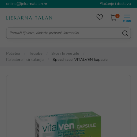
online@ljekarnatalan.hr
Plaćanje i dostava
0
Početna
Tegobe
Srce i krvne žile
Kolesterol i cirkulacija
Specchiasol VITALVEN kapsule