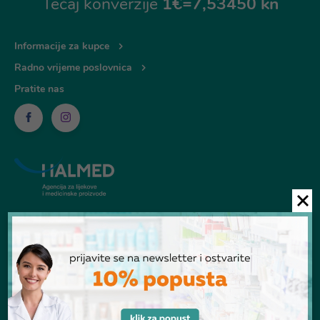
Tečaj konverzije
1€=7,53450 kn
Informacije za kupce
Radno vrijeme poslovnica
Pratite nas
© Ljekarna Talan 2026