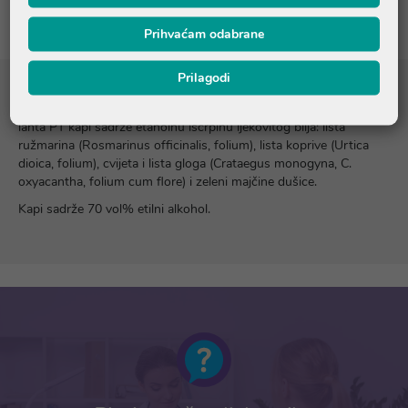
Prihvaćam odabrane
Prilagodi
Sastojci
lanta PT kapi sadrže etanolnu iscrpinu ljekovitog bilja: lista
ružmarina (Rosmarinus officinalis, folium), lista koprive (Urtica
dioica, folium), cvijeta i lista gloga (Crataegus monogyna, C.
oxyacantha, folium cum flore) i zeleni majčine dušice.
Kapi sadrže 70 vol% etilni alkohol.