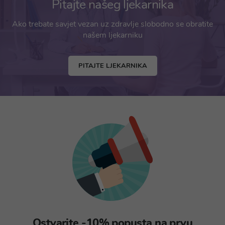
Pitajte našeg ljekarnika
Ako trebate savjet vezan uz zdravlje slobodno se obratite
našem ljekarniku
PITAJTE LJEKARNIKA
Ostvarite -10% popusta na prvu