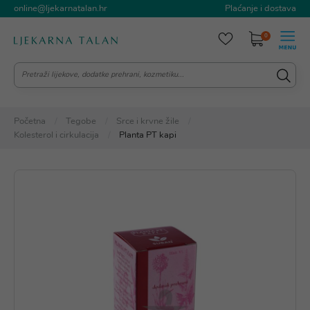
online@ljekarnatalan.hr
Plaćanje i dostava
0
Početna
Tegobe
Srce i krvne žile
Kolesterol i cirkulacija
Planta PT kapi