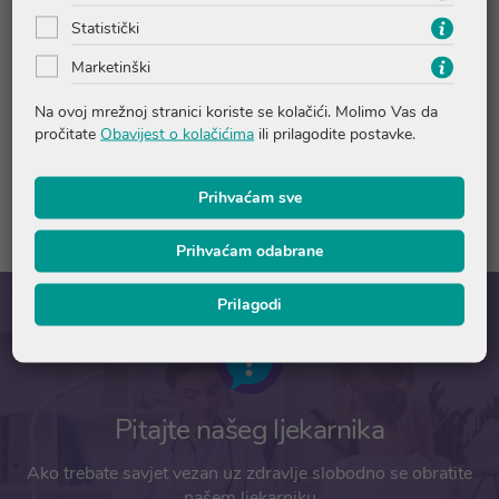
Statistički
Upute o proizvodu
Marketinški
Na ovoj mrežnoj stranici koriste se kolačići. Molimo Vas da
Pitanja i odgovori
pročitate
Obavijest o kolačićima
ili prilagodite postavke.
Prihvaćam sve
Recenzije
Prihvaćam odabrane
Prilagodi
Pitajte našeg ljekarnika
Ako trebate savjet vezan uz zdravlje slobodno se obratite
našem ljekarniku