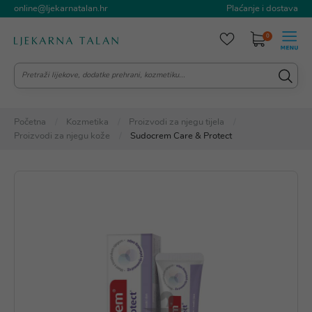
online@ljekarnatalan.hr
Plaćanje i dostava
0
Početna
Kozmetika
Proizvodi za njegu tijela
Proizvodi za njegu kože
Sudocrem Care & Protect