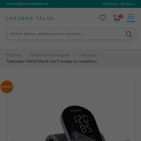
online@ljekarnatalan.hr
Plaćanje i dostava
0
Početna
Medicinska pomagala
Tlakomjeri
Tlakomjer NANO Black line Prestige za nadlakticu
AKCIJA