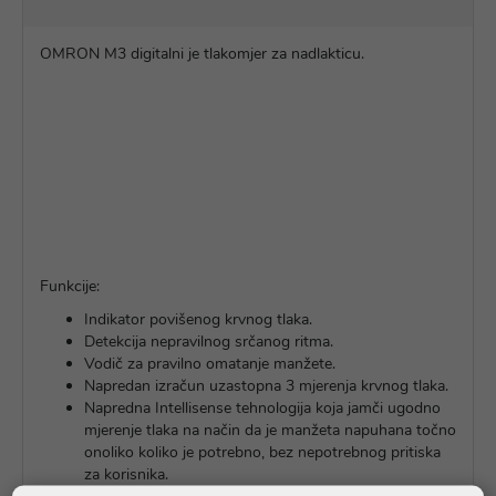
OMRON M3 digitalni je tlakomjer za nadlakticu.
Funkcije:
Indikator povišenog krvnog tlaka.
Detekcija nepravilnog srčanog ritma.
Vodič za pravilno omatanje manžete.
Napredan izračun uzastopna 3 mjerenja krvnog tlaka.
Napredna Intellisense tehnologija koja jamči ugodno
mjerenje tlaka na način da je manžeta napuhana točno
onoliko koliko je potrebno, bez nepotrebnog pritiska
za korisnika.