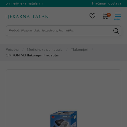
online@ljekarnatalan.hr
Plaćanje i dostava
0
Početna
Medicinska pomagala
Tlakomjeri
OMRON M3 tlakomjer + adapter