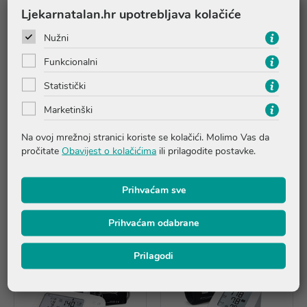
Produženo jamstvo od 5 godina.
Ljekarnatalan.hr upotrebljava kolačiće
Adapter za punjenje tlakomjera prikladan je za tlakomjer M3 i
Nužni
većinu potpuno automatskih Omron tlakomjera koji su
trenutno u ponudi.
Funkcionalni
Statistički
Pitanja i odgovori
Marketinški
Na ovoj mrežnoj stranici koriste se kolačići. Molimo Vas da
Recenzije
pročitate
Obavijest o kolačićima
ili prilagodite postavke.
Prihvaćam sve
Proizvodi iz iste linije
Prihvaćam odabrane
Prilagodi